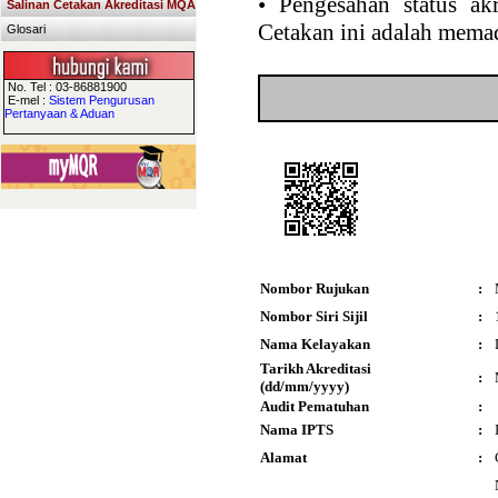
•
Pengesahan status akr
Salinan Cetakan Akreditasi MQA
Cetakan ini adalah memad
Glosari
No. Tel : 03-86881900
E-mel :
Sistem Pengurusan
Pertanyaan & Aduan
Nombor Rujukan
:
Nombor Siri Sijil
:
Nama Kelayakan
:
Tarikh Akreditasi
:
(dd/mm/yyyy)
Audit Pematuhan
:
Nama IPTS
:
Alamat
: