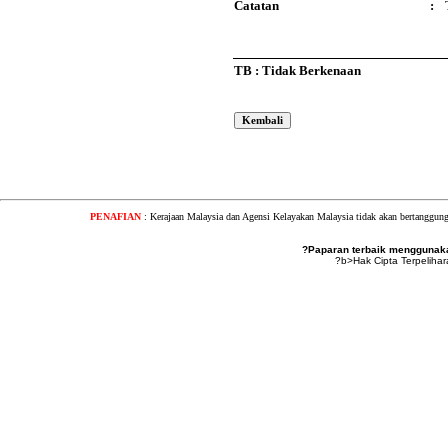
Catatan
:
TB : Tidak Berkenaan
PENAFIAN
: Kerajaan Malaysia dan Agensi Kelayakan Malaysia tidak akan bertanggung
?Paparan terbaik menggunakan
?b>Hak Cipta Terpeliha