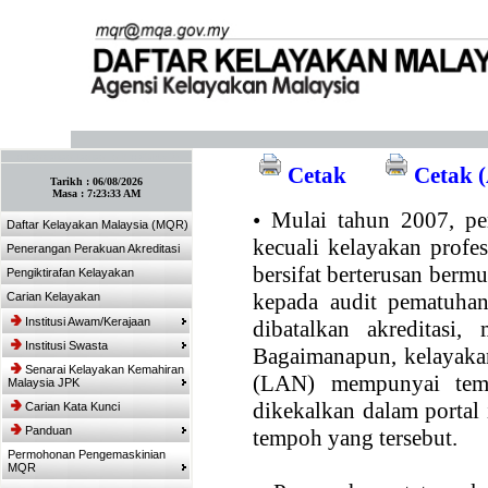
:: Tandakan laman ini! :: (Ctrl+D)
Cetak
Cetak (
Tarikh :
06/08/2026
Masa :
7:23:33 AM
•
Mulai tahun 2007, per
Daftar Kelayakan Malaysia (MQR)
kecuali kelayakan profe
Penerangan Perakuan Akreditasi
bersifat berterusan bermul
Pengiktirafan Kelayakan
kepada audit pematuhan
Carian Kelayakan
Institusi Awam/Kerajaan
dibatalkan akreditasi,
Institusi Swasta
Bagaimanapun, kelayakan
Senarai Kelayakan Kemahiran
(LAN) mempunyai temp
Malaysia JPK
dikekalkan dalam portal
Carian Kata Kunci
Panduan
tempoh yang tersebut.
Permohonan Pengemaskinian
MQR