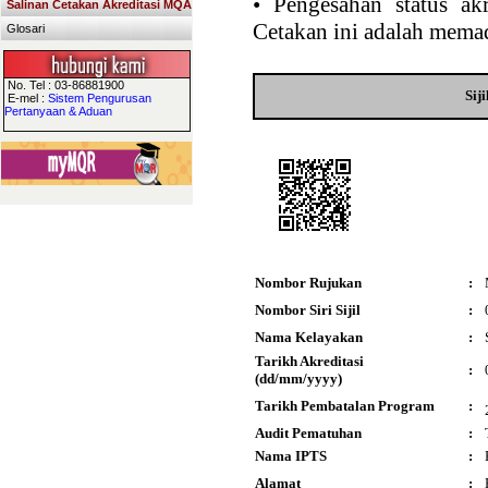
•
Pengesahan status akr
Salinan Cetakan Akreditasi MQA
Cetakan ini adalah memad
Glosari
No. Tel : 03-86881900
Sij
E-mel :
Sistem Pengurusan
Pertanyaan & Aduan
Nombor Rujukan
:
Nombor Siri Sijil
:
Nama Kelayakan
:
Tarikh Akreditasi
:
(dd/mm/yyyy)
Tarikh Pembatalan Program
:
Audit Pematuhan
:
Nama IPTS
:
Alamat
: