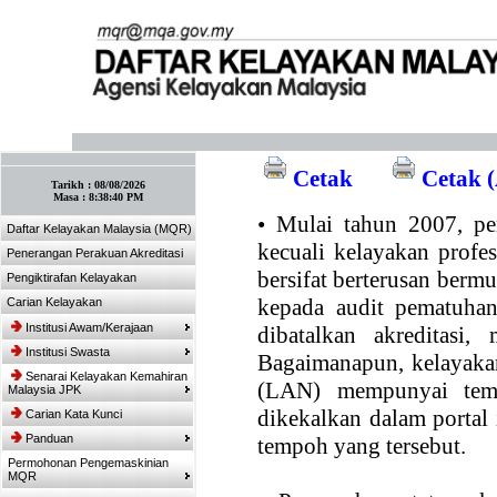
:: Tandakan laman ini! :: (Ctrl+D)
Cetak
Cetak (
Tarikh :
08/08/2026
Masa :
8:38:40 PM
•
Mulai tahun 2007, per
Daftar Kelayakan Malaysia (MQR)
kecuali kelayakan profe
Penerangan Perakuan Akreditasi
bersifat berterusan bermul
Pengiktirafan Kelayakan
kepada audit pematuhan
Carian Kelayakan
Institusi Awam/Kerajaan
dibatalkan akreditasi,
Institusi Swasta
Bagaimanapun, kelayakan
Senarai Kelayakan Kemahiran
(LAN) mempunyai temp
Malaysia JPK
dikekalkan dalam portal
Carian Kata Kunci
Panduan
tempoh yang tersebut.
Permohonan Pengemaskinian
MQR