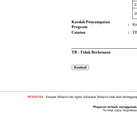
2
2
Kaedah Penyampaian
:
Ko
Program
Catatan
:
T
TB : Tidak Berkenaan
PENAFIAN
: Kerajaan Malaysia dan Agensi Kelayakan Malaysia tidak akan bertanggung
?Paparan terbaik menggunakan
?b>Hak Cipta Terpeliha