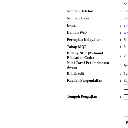
Sa
Nombor Telefon
:
08
Nombor Faks
:
08
E-mel
:
en
Laman Web
:
ww
Peringkat Kelayakan
:
Sa
Tahap MQF
:
6
Bidang NEC (National
:
04
Education Code)
Nilai Taraf Perkhidmatan
:
Ij
Awam
Bil. Kredit
:
12
Kaedah Pengendalian
:
Se
Tempoh Pengajian
:
B