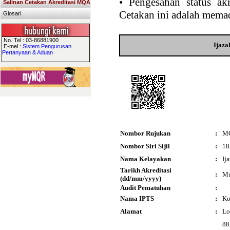
•
Pengesahan status akr
Salinan Cetakan Akreditasi MQA
Cetakan ini adalah memad
Glosari
No. Tel : 03-86881900
Ijaza
E-mel :
Sistem Pengurusan
Pertanyaan & Aduan
Nombor Rujukan
:
M
Nombor Siri Sijil
:
18
Nama Kelayakan
:
Ij
Tarikh Akreditasi
:
Mu
(dd/mm/yyyy)
Audit Pematuhan
:
Nama IPTS
:
Ko
Alamat
:
Lo
88