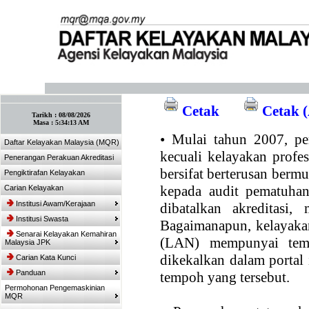
:: Tandakan laman ini! :: (Ctrl+D)
Cetak
Cetak (
Tarikh :
08/08/2026
Masa :
5:34:13 AM
•
Mulai tahun 2007, per
Daftar Kelayakan Malaysia (MQR)
kecuali kelayakan profe
Penerangan Perakuan Akreditasi
bersifat berterusan bermul
Pengiktirafan Kelayakan
kepada audit pematuhan
Carian Kelayakan
Institusi Awam/Kerajaan
dibatalkan akreditasi,
Institusi Swasta
Bagaimanapun, kelayakan
Senarai Kelayakan Kemahiran
(LAN) mempunyai temp
Malaysia JPK
dikekalkan dalam portal
Carian Kata Kunci
Panduan
tempoh yang tersebut.
Permohonan Pengemaskinian
MQR