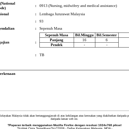
(National
:
0913 (Nursing, midwifery and medical assistance)
ode)
ional
:
Lembaga Jururawat Malaysia
:
93
endalian
:
Sepenuh Masa
Sepenuh Masa
Bil.Minggu
Bil.Semester
Panjang
16
6
ajian
:
Pendek
-
-
:
TB
Berkenaan
Kelayakan Malaysia tidak akan bertanggungjawab di atas kehilangan atau kerosakan yang diakibatkan daripada
daripada laman web ini.
?Paparan terbaik menggunakan Mozilla Firefox dengan resolusi 1024x768 piksel
?b>Hak Cipta Terpelihara?b>?2009 - Daftar Kelayakan Malaysia, MQA -