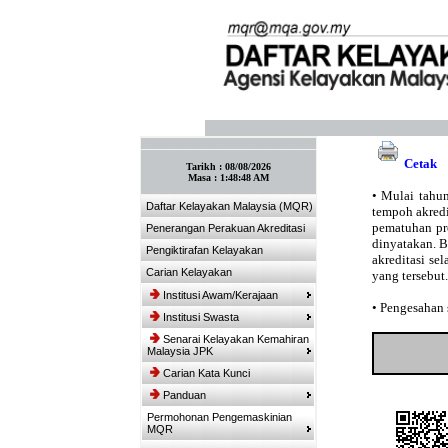
:: Tandakan laman ini! :: (Ctrl+D)
Cetak
Tarikh :
08/08/2026
Masa :
1:48:48 AM
•
Mulai tahun
Daftar Kelayakan Malaysia (MQR)
tempoh akredit
pematuhan pro
Penerangan Perakuan Akreditasi
dinyatakan. 
Pengiktirafan Kelayakan
akreditasi se
Carian Kelayakan
yang tersebut.
Institusi Awam/Kerajaan
•
Pengesahan s
Institusi Swasta
Senarai Kelayakan Kemahiran
Malaysia JPK
Carian Kata Kunci
Panduan
Permohonan Pengemaskinian
MQR