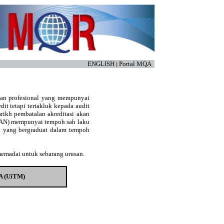
ENGLISH
Portal MQA
|
kan profesional yang mempunyai
edit tetapi tertakluk kepada audit
arikh pembatalan akreditasi akan
(LAN) mempunyai tempoh sah laku
an yang bergraduat dalam tempoh
memadai untuk sebarang urusan.
A (UiTM)