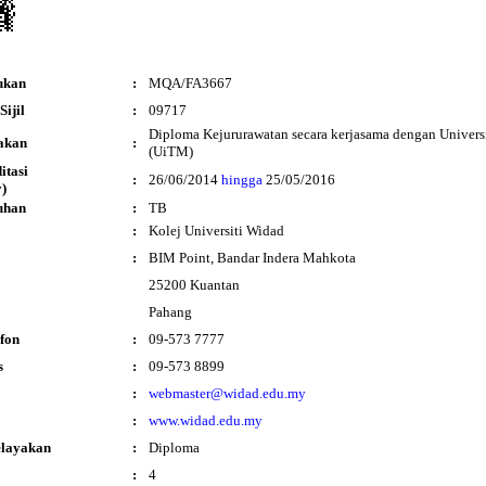
ukan
:
MQA/FA3667
ijil
:
09717
Diploma Kejururawatan secara kerjasama dengan Univer
akan
:
(UiTM)
ditasi
:
26/06/2014
hingga
25/05/2016
)
uhan
:
TB
:
Kolej Universiti Widad
:
BIM Point, Bandar Indera Mahkota
25200 Kuantan
Pahang
fon
:
09-573 7777
s
:
09-573 8899
:
webmaster@widad.edu.my
:
www.widad.edu.my
elayakan
:
Diploma
:
4