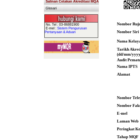
Salinan Cetakan Akreditasi MQA
Glosari
Nombor Ruj
No. Tel : 03-86881900
E-mel :
Sistem Pengurusan
Nombor Siri S
Pertanyaan & Aduan
Nama Kelay
Tarikh Akre
(dd/mm/yyyy
Audit Pemat
Nama IPTS
Alamat
Nombor Tele
Nombor Fak
E-mel
Laman Web
Peringkat K
Tahap MQF