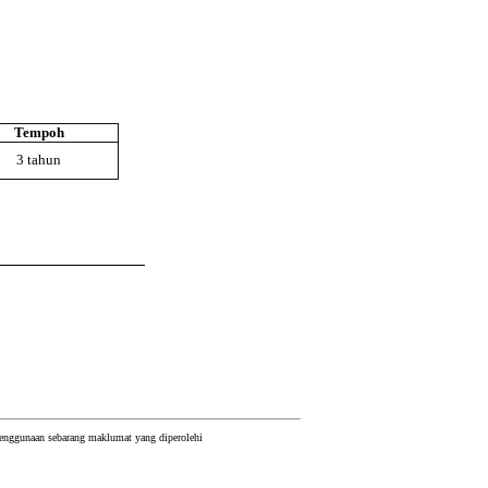
Tempoh
3 tahun
 penggunaan sebarang maklumat yang diperolehi