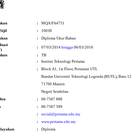
ukan
:
MQA/FA4751
ijil
:
10030
akan
:
Diploma Ukur Bahan
ditasi
:
07/03/2014
hingga
06/03/2016
)
uhan
:
TB
:
Institut Teknologi Pertama
:
Block A1, 1st Floor, Persiaran UTL
Bandar Universiti Teknologi Legenda (BUTL), Batu 12
71700 Mantin
Negeri Sembilan
fon
:
06-7587 888
s
:
06-7587 599
:
social@pertama.edu.my
:
www.pertama.edu.my
elayakan
:
Diploma