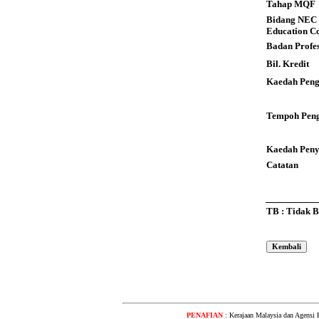
Tahap MQF
Bidang NEC 
Education C
Badan Profes
Bil. Kredit
Kaedah Peng
Tempoh Peng
Kaedah Pen
Catatan
TB : Tidak 
PENAFIAN
: Kerajaan Malaysia dan Agensi 