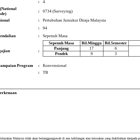
:
4
(National
:
0734 (Surveying)
ode)
ional
:
Pertubuhan Juruukur Diraja Malaysia
:
94
endalian
:
Sepenuh Masa
Sepenuh Masa
Bil.Minggu
Bil.Semester
Panjang
17
6
ajian
:
Pendek
9
3
yampaian Program
:
Konvensional
:
TB
Berkenaan
Kelayakan Malaysia tidak akan bertanggungjawab di atas kehilangan atau kerosakan yang diakibatkan daripada