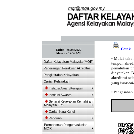
:: Tandakan laman ini! :: (Ctrl+D)
Cetak
Tarikh :
06/08/2026
Masa :
2:17:56 AM
•
Mulai tahun
Daftar Kelayakan Malaysia (MQR)
tempoh akredit
pematuhan pro
Penerangan Perakuan Akreditasi
dinyatakan. 
Pengiktirafan Kelayakan
akreditasi se
Carian Kelayakan
yang tersebut.
Institusi Awam/Kerajaan
•
Pengesahan s
Institusi Swasta
Senarai Kelayakan Kemahiran
Malaysia JPK
Carian Kata Kunci
Panduan
Permohonan Pengemaskinian
MQR