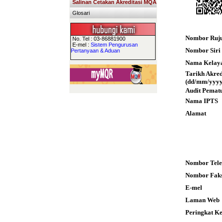
Salinan Cetakan Akreditasi MQA
Glosari
Nombor Ruj
No. Tel : 03-86881900
E-mel :
Sistem Pengurusan
Nombor Siri S
Pertanyaan & Aduan
Nama Kelay
Tarikh Akre
(dd/mm/yyyy
Audit Pemat
Nama IPTS
Alamat
Nombor Tele
Nombor Fak
E-mel
Laman Web
Peringkat K