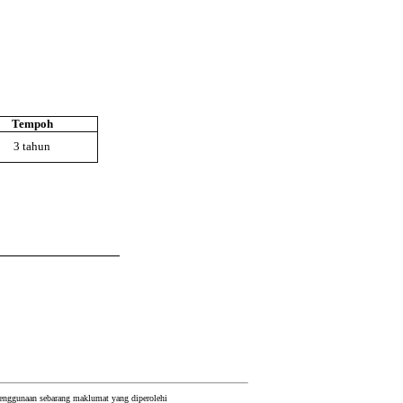
Tempoh
3 tahun
 penggunaan sebarang maklumat yang diperolehi