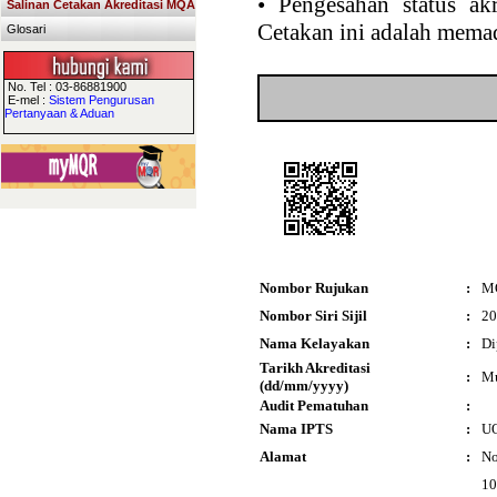
•
Pengesahan status akr
Salinan Cetakan Akreditasi MQA
Cetakan ini adalah memad
Glosari
No. Tel : 03-86881900
E-mel :
Sistem Pengurusan
Pertanyaan & Aduan
Nombor Rujukan
:
M
Nombor Siri Sijil
:
20
Nama Kelayakan
:
Di
Tarikh Akreditasi
:
Mu
(dd/mm/yyyy)
Audit Pematuhan
:
Nama IPTS
:
UO
Alamat
:
No
10