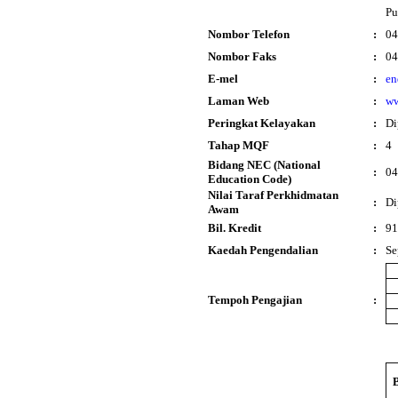
Pu
Nombor Telefon
:
04
Nombor Faks
:
04
E-mel
:
en
Laman Web
:
ww
Peringkat Kelayakan
:
Di
Tahap MQF
:
4
Bidang NEC (National
:
04
Education Code)
Nilai Taraf Perkhidmatan
:
Di
Awam
Bil. Kredit
:
91
Kaedah Pengendalian
:
Se
Tempoh Pengajian
: