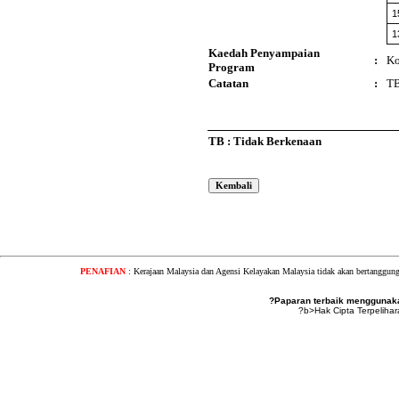
1
1
Kaedah Penyampaian
:
Ko
Program
Catatan
:
T
TB : Tidak Berkenaan
PENAFIAN
: Kerajaan Malaysia dan Agensi Kelayakan Malaysia tidak akan bertanggung
?Paparan terbaik menggunakan
?b>Hak Cipta Terpeliha