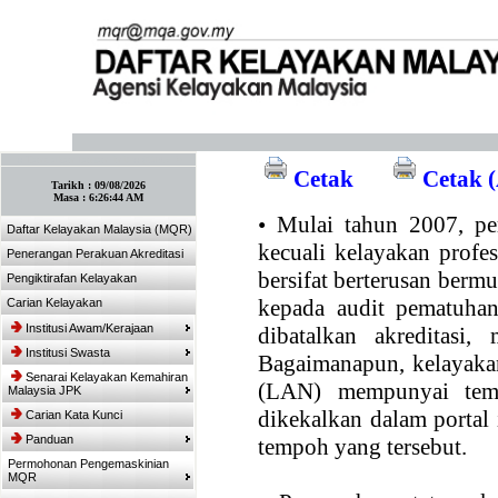
:: Tandakan laman ini! :: (Ctrl+D)
Cetak
Cetak (
Tarikh :
09/08/2026
Masa :
6:26:44 AM
•
Mulai tahun 2007, per
Daftar Kelayakan Malaysia (MQR)
kecuali kelayakan profe
Penerangan Perakuan Akreditasi
bersifat berterusan bermul
Pengiktirafan Kelayakan
kepada audit pematuhan
Carian Kelayakan
Institusi Awam/Kerajaan
dibatalkan akreditasi,
Institusi Swasta
Bagaimanapun, kelayakan
Senarai Kelayakan Kemahiran
(LAN) mempunyai temp
Malaysia JPK
dikekalkan dalam portal
Carian Kata Kunci
Panduan
tempoh yang tersebut.
Permohonan Pengemaskinian
MQR