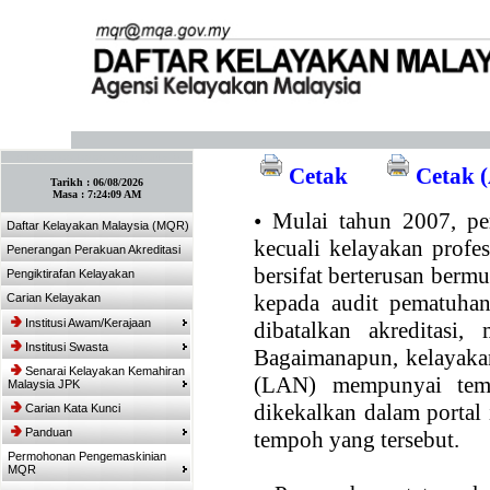
:: Tandakan laman ini! :: (Ctrl+D)
Cetak
Cetak (
Tarikh :
06/08/2026
Masa :
7:24:09 AM
•
Mulai tahun 2007, per
Daftar Kelayakan Malaysia (MQR)
kecuali kelayakan profe
Penerangan Perakuan Akreditasi
bersifat berterusan bermul
Pengiktirafan Kelayakan
kepada audit pematuhan
Carian Kelayakan
Institusi Awam/Kerajaan
dibatalkan akreditasi,
Institusi Swasta
Bagaimanapun, kelayakan
Senarai Kelayakan Kemahiran
(LAN) mempunyai temp
Malaysia JPK
dikekalkan dalam portal
Carian Kata Kunci
Panduan
tempoh yang tersebut.
Permohonan Pengemaskinian
MQR