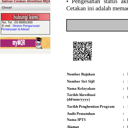
•
Pengesahan status akr
Salinan Cetakan Akreditasi MQA
Cetakan ini adalah memad
Glosari
No. Tel : 03-86881900
E-mel :
Sistem Pengurusan
Pertanyaan & Aduan
Nombor Rujukan
:
Nombor Siri Sijil
:
Nama Kelayakan
:
Tarikh Akreditasi
:
(dd/mm/yyyy)
Tarikh Penghentian Program
:
Audit Pematuhan
:
Nama IPTS
:
Alamat
: