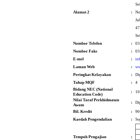
Se
Alamat 2
:
No
Ja
47
Se
Nombor Telefon
:
03
Nombor Faks
:
03
E-mel
:
in
Laman Web
:
ww
Peringkat Kelayakan
:
Di
Tahap MQF
:
4
Bidang NEC (National
:
10
Education Code)
Nilai Taraf Perkhidmatan
:
D
Awam
Bil. Kredit
:
90
Kaedah Pengendalian
:
Se
Tempoh Pengajian
: