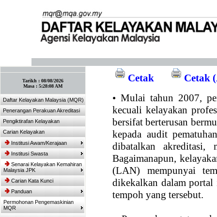
:: Tandakan laman ini! :: (Ctrl+D)
Cetak
Cetak (
Tarikh :
08/08/2026
Masa :
5:28:08 AM
•
Mulai tahun 2007, per
Daftar Kelayakan Malaysia (MQR)
kecuali kelayakan profe
Penerangan Perakuan Akreditasi
bersifat berterusan bermul
Pengiktirafan Kelayakan
kepada audit pematuhan
Carian Kelayakan
Institusi Awam/Kerajaan
dibatalkan akreditasi,
Institusi Swasta
Bagaimanapun, kelayakan
Senarai Kelayakan Kemahiran
(LAN) mempunyai temp
Malaysia JPK
dikekalkan dalam portal
Carian Kata Kunci
Panduan
tempoh yang tersebut.
Permohonan Pengemaskinian
MQR