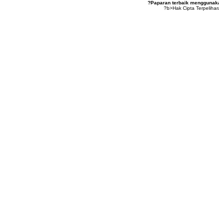
?Paparan terbaik menggunakan
?b>Hak Cipta Terpeliha