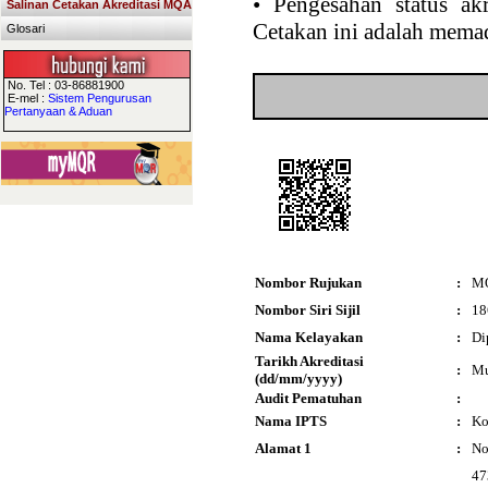
•
Pengesahan status akr
Salinan Cetakan Akreditasi MQA
Cetakan ini adalah memad
Glosari
No. Tel : 03-86881900
E-mel :
Sistem Pengurusan
Pertanyaan & Aduan
Nombor Rujukan
:
M
Nombor Siri Sijil
:
18
Nama Kelayakan
:
Di
Tarikh Akreditasi
:
Mu
(dd/mm/yyyy)
Audit Pematuhan
:
Nama IPTS
:
Ko
Alamat 1
:
No
47