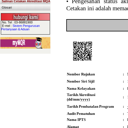
•
Pengesahan status akr
Salinan Cetakan Akreditasi MQA
Cetakan ini adalah memad
Glosari
No. Tel : 03-86881900
E-mel :
Sistem Pengurusan
Pertanyaan & Aduan
Nombor Rujukan
:
Nombor Siri Sijil
:
Nama Kelayakan
:
Tarikh Akreditasi
:
(dd/mm/yyyy)
Tarikh Pembatalan Program
:
Audit Pematuhan
:
Nama IPTS
:
Alamat
: