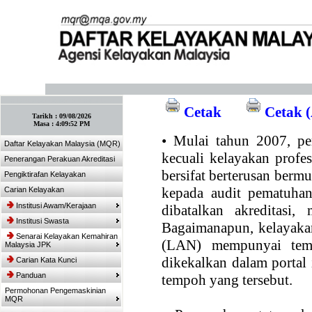
:: Tandakan laman ini! :: (Ctrl+D)
Cetak
Cetak (
Tarikh :
09/08/2026
Masa :
4:09:52 PM
•
Mulai tahun 2007, per
Daftar Kelayakan Malaysia (MQR)
kecuali kelayakan profe
Penerangan Perakuan Akreditasi
bersifat berterusan bermul
Pengiktirafan Kelayakan
kepada audit pematuhan
Carian Kelayakan
Institusi Awam/Kerajaan
dibatalkan akreditasi,
Institusi Swasta
Bagaimanapun, kelayakan
Senarai Kelayakan Kemahiran
(LAN) mempunyai temp
Malaysia JPK
dikekalkan dalam portal
Carian Kata Kunci
Panduan
tempoh yang tersebut.
Permohonan Pengemaskinian
MQR