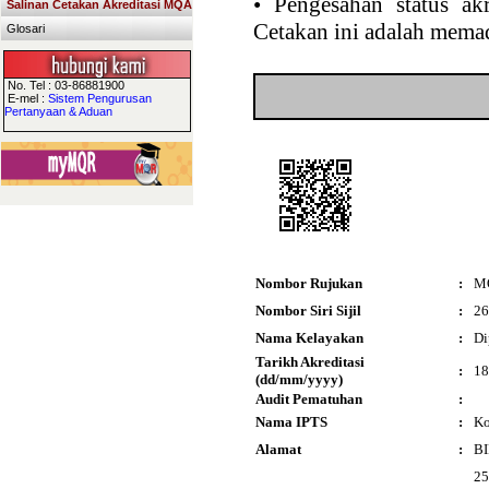
•
Pengesahan status akr
Salinan Cetakan Akreditasi MQA
Cetakan ini adalah memad
Glosari
No. Tel : 03-86881900
E-mel :
Sistem Pengurusan
Pertanyaan & Aduan
Nombor Rujukan
:
M
Nombor Siri Sijil
:
26
Nama Kelayakan
:
Di
Tarikh Akreditasi
:
18
(dd/mm/yyyy)
Audit Pematuhan
:
Nama IPTS
:
Ko
Alamat
:
BI
25