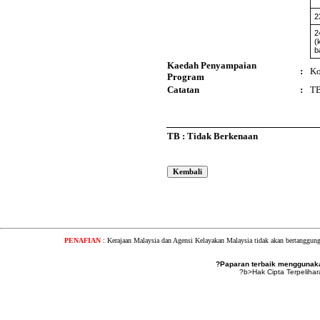
2
2
(
b
Kaedah Penyampaian
:
Ko
Program
Catatan
:
T
TB : Tidak Berkenaan
PENAFIAN
: Kerajaan Malaysia dan Agensi Kelayakan Malaysia tidak akan bertanggung
?Paparan terbaik menggunakan
?b>Hak Cipta Terpeliha