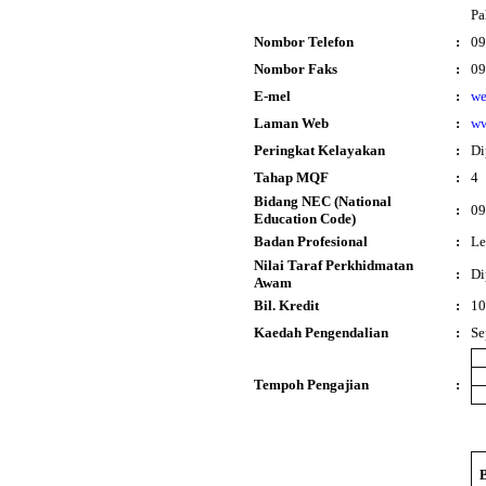
Pa
Nombor Telefon
:
09
Nombor Faks
:
09
E-mel
:
we
Laman Web
:
ww
Peringkat Kelayakan
:
Di
Tahap MQF
:
4
Bidang NEC (National
:
09
Education Code)
Badan Profesional
:
Le
Nilai Taraf Perkhidmatan
:
Di
Awam
Bil. Kredit
:
10
Kaedah Pengendalian
:
Se
Tempoh Pengajian
: