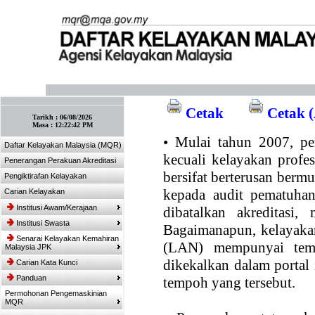
:: Tandakan laman ini! :: (Ctrl+D)
Cetak
Cetak (
Tarikh :
06/08/2026
Masa :
12:22:42 PM
•
Mulai tahun 2007, per
Daftar Kelayakan Malaysia (MQR)
kecuali kelayakan profe
Penerangan Perakuan Akreditasi
bersifat berterusan bermul
Pengiktirafan Kelayakan
kepada audit pematuhan
Carian Kelayakan
Institusi Awam/Kerajaan
dibatalkan akreditasi,
Institusi Swasta
Bagaimanapun, kelayakan
Senarai Kelayakan Kemahiran
(LAN) mempunyai temp
Malaysia JPK
dikekalkan dalam portal
Carian Kata Kunci
Panduan
tempoh yang tersebut.
Permohonan Pengemaskinian
MQR