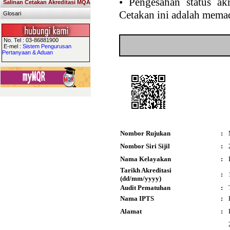
•
Pengesahan status akr
Salinan Cetakan Akreditasi MQA
Cetakan ini adalah memad
Glosari
No. Tel : 03-86881900
E-mel :
Sistem Pengurusan
Pertanyaan & Aduan
Nombor Rujukan
:
Nombor Siri Sijil
:
Nama Kelayakan
:
Tarikh Akreditasi
:
(dd/mm/yyyy)
Audit Pematuhan
:
Nama IPTS
:
Alamat
: