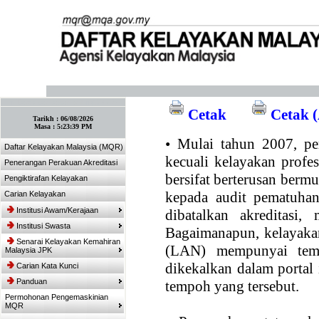
:: Tandakan laman ini! :: (Ctrl+D)
Cetak
Cetak (
Tarikh :
06/08/2026
Masa :
5:23:39 PM
•
Mulai tahun 2007, per
Daftar Kelayakan Malaysia (MQR)
kecuali kelayakan profe
Penerangan Perakuan Akreditasi
bersifat berterusan bermul
Pengiktirafan Kelayakan
kepada audit pematuhan
Carian Kelayakan
Institusi Awam/Kerajaan
dibatalkan akreditasi,
Institusi Swasta
Bagaimanapun, kelayakan
Senarai Kelayakan Kemahiran
(LAN) mempunyai temp
Malaysia JPK
dikekalkan dalam portal
Carian Kata Kunci
Panduan
tempoh yang tersebut.
Permohonan Pengemaskinian
MQR