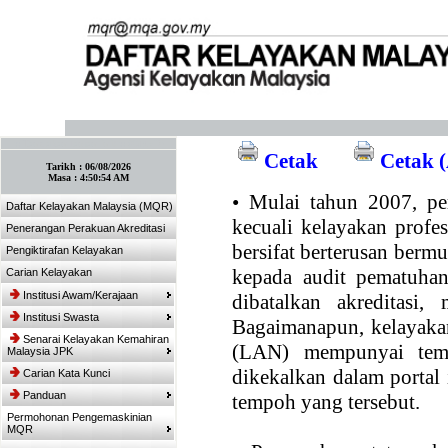
:: Tandakan laman ini! :: (Ctrl+D)
Cetak
Cetak (
Tarikh :
06/08/2026
Masa :
4:50:54 AM
•
Mulai tahun 2007, per
Daftar Kelayakan Malaysia (MQR)
kecuali kelayakan profe
Penerangan Perakuan Akreditasi
bersifat berterusan bermul
Pengiktirafan Kelayakan
kepada audit pematuhan
Carian Kelayakan
Institusi Awam/Kerajaan
dibatalkan akreditasi,
Institusi Swasta
Bagaimanapun, kelayakan
Senarai Kelayakan Kemahiran
(LAN) mempunyai temp
Malaysia JPK
dikekalkan dalam portal
Carian Kata Kunci
Panduan
tempoh yang tersebut.
Permohonan Pengemaskinian
MQR