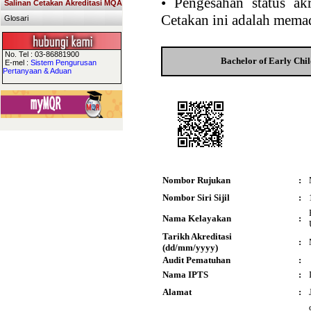
•
Pengesahan status akr
Salinan Cetakan Akreditasi MQA
Cetakan ini adalah memad
Glosari
No. Tel : 03-86881900
Bachelor of Early Chi
E-mel :
Sistem Pengurusan
Pertanyaan & Aduan
Nombor Rujukan
:
Nombor Siri Sijil
:
Nama Kelayakan
:
Tarikh Akreditasi
:
(dd/mm/yyyy)
Audit Pematuhan
:
Nama IPTS
:
Alamat
: