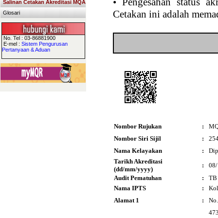
•
Pengesahan status akr
Salinan Cetakan Akreditasi MQA
Cetakan ini adalah memad
Glosari
No. Tel : 03-86881900
E-mel :
Sistem Pengurusan
Pertanyaan & Aduan
Nombor Rujukan
:
MQ
Nombor Siri Sijil
:
25
Nama Kelayakan
:
Dip
Tarikh Akreditasi
:
08
(dd/mm/yyyy)
Audit Pematuhan
:
TB
Nama IPTS
:
Kol
Alamat 1
:
No.
473