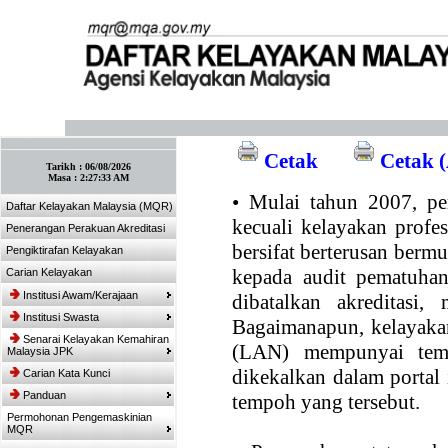
:: Tandakan laman ini! :: (Ctrl+D)
Cetak
Cetak (
Tarikh :
06/08/2026
Masa :
2:27:33 AM
•
Mulai tahun 2007, per
Daftar Kelayakan Malaysia (MQR)
kecuali kelayakan profe
Penerangan Perakuan Akreditasi
bersifat berterusan bermul
Pengiktirafan Kelayakan
kepada audit pematuhan
Carian Kelayakan
Institusi Awam/Kerajaan
dibatalkan akreditasi,
Institusi Swasta
Bagaimanapun, kelayakan
Senarai Kelayakan Kemahiran
(LAN) mempunyai temp
Malaysia JPK
dikekalkan dalam portal
Carian Kata Kunci
Panduan
tempoh yang tersebut.
Permohonan Pengemaskinian
MQR