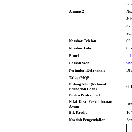
Sel
Alamat 2
:
No.
Jal
473
Sel
Nombor Telefon
:
03
Nombor Faks
:
03
E-mel
:
inf
Laman Web
:
www
Peringkat Kelayakan
:
Di
Tahap MQF
:
4
Bidang NEC (National
:
091
Education Code)
Badan Profesional
:
Lem
Nilai Taraf Perkhidmatan
:
Dip
Awam
Bil. Kredit
:
10
Kaedah Pengendalian
:
Se