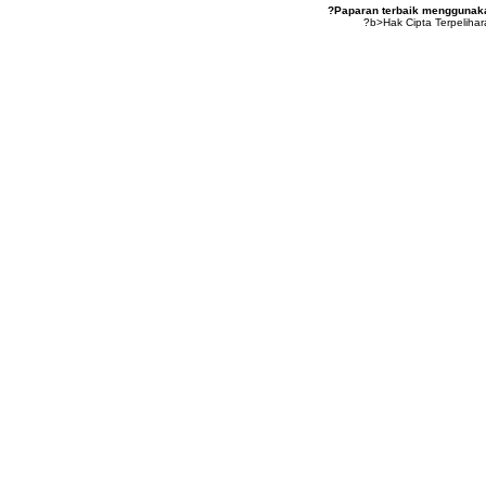
?Paparan terbaik menggunakan
?b>Hak Cipta Terpeliha