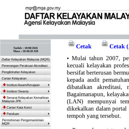
:: Tandakan laman ini! :: (Ctrl+D)
Cetak
Cetak (
Tarikh :
10/08/2026
Masa :
10:38:20 AM
•
Mulai tahun 2007, per
Daftar Kelayakan Malaysia (MQR)
kecuali kelayakan profe
Penerangan Perakuan Akreditasi
bersifat berterusan bermul
Pengiktirafan Kelayakan
kepada audit pematuhan
Carian Kelayakan
Institusi Awam/Kerajaan
dibatalkan akreditasi,
Institusi Swasta
Bagaimanapun, kelayakan
Senarai Kelayakan Kemahiran
(LAN) mempunyai temp
Malaysia JPK
dikekalkan dalam portal
Carian Kata Kunci
Panduan
tempoh yang tersebut.
Permohonan Pengemaskinian
MQR