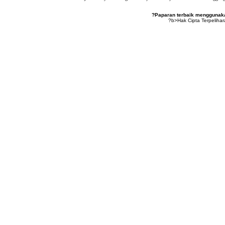
?Paparan terbaik menggunakan
?b>Hak Cipta Terpeliha