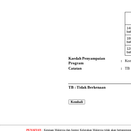
14
ba
18
ba
12
ba
Kaedah Penyampaian
:
Kon
Program
Catatan
:
TB
TB : Tidak Berkenaan
PENAFIAN
: Kerajaan Malaysia dan Agensi Kelayakan Malaysia tidak akan bertanggung