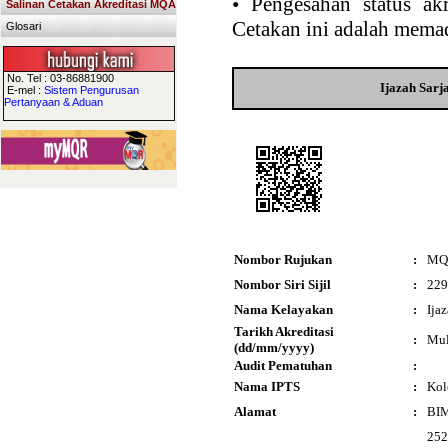
•
Pengesahan status akr
Salinan Cetakan Akreditasi MQA
Cetakan ini adalah memad
Glosari
No. Tel : 03-86881900
Ijazah Sar
E-mel :
Sistem Pengurusan
Pertanyaan & Aduan
Nombor Rujukan
:
MQ
Nombor Siri Sijil
:
229
Nama Kelayakan
:
Ija
Tarikh Akreditasi
:
Mul
(dd/mm/yyyy)
Audit Pematuhan
:
Nama IPTS
:
Kol
Alamat
:
BIM
252