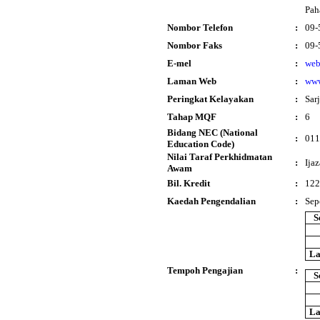
Pah
Nombor Telefon
:
09-
Nombor Faks
:
09-
E-mel
:
web
Laman Web
:
www
Peringkat Kelayakan
:
Sar
Tahap MQF
:
6
Bidang NEC (National
:
011
Education Code)
Nilai Taraf Perkhidmatan
:
Ija
Awam
Bil. Kredit
:
122
Kaedah Pengendalian
:
Sep
S
La
Tempoh Pengajian
:
S
La