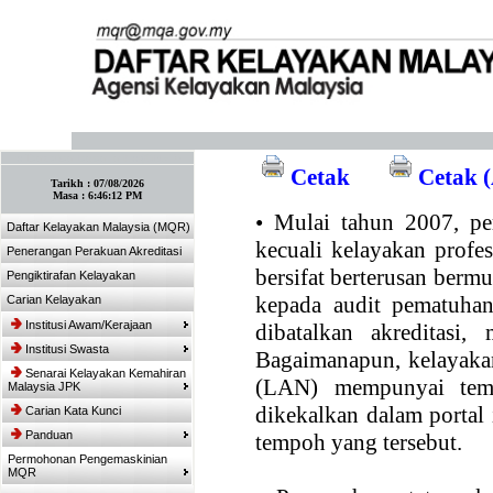
:: Tandakan laman ini! :: (Ctrl+D)
Cetak
Cetak (
Tarikh :
07/08/2026
Masa :
6:46:12 PM
•
Mulai tahun 2007, per
Daftar Kelayakan Malaysia (MQR)
kecuali kelayakan profe
Penerangan Perakuan Akreditasi
bersifat berterusan bermul
Pengiktirafan Kelayakan
kepada audit pematuhan
Carian Kelayakan
Institusi Awam/Kerajaan
dibatalkan akreditasi,
Institusi Swasta
Bagaimanapun, kelayakan
Senarai Kelayakan Kemahiran
(LAN) mempunyai temp
Malaysia JPK
dikekalkan dalam portal
Carian Kata Kunci
Panduan
tempoh yang tersebut.
Permohonan Pengemaskinian
MQR