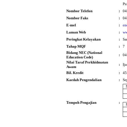
Pu
Nombor Telefon
:
04
Nombor Faks
:
04
E-mel
:
en
Laman Web
:
ww
Peringkat Kelayakan
:
Sa
Tahap MQF
:
7
Bidang NEC (National
:
04
Education Code)
Nilai Taraf Perkhidmatan
:
Ij
Awam
Bil. Kredit
:
45
Kaedah Pengendalian
:
Se
Tempoh Pengajian
: