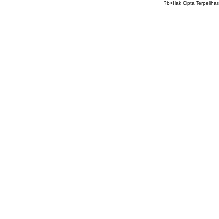
?b>Hak Cipta Terpeliha