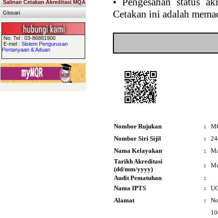
•
Pengesahan status akr
Salinan Cetakan Akreditasi MQA
Cetakan ini adalah memad
Glosari
No. Tel : 03-86881900
E-mel :
Sistem Pengurusan
Pertanyaan & Aduan
Nombor Rujukan
:
M
Nombor Siri Sijil
:
24
Nama Kelayakan
:
Ma
Tarikh Akreditasi
:
Mu
(dd/mm/yyyy)
Audit Pematuhan
:
Nama IPTS
:
UO
Alamat
:
No
10