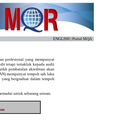
ENGLISH
Portal MQA
|
kan profesional yang mempunyai
edit tetapi tertakluk kepada audit
arikh pembatalan akreditasi akan
(LAN) mempunyai tempoh sah laku
an yang bergraduat dalam tempoh
memadai untuk sebarang urusan.
ism