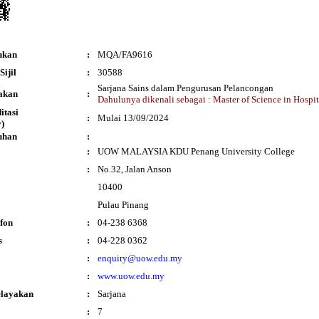
ukan
:
MQA/FA9616
ijil
:
30588
Sarjana Sains dalam Pengurusan Pelancongan
akan
:
Dahulunya dikenali sebagai : Master of Science in Hospit
ditasi
:
Mulai 13/09/2024
)
uhan
:
:
UOW MALAYSIA KDU Penang University College
:
No.32, Jalan Anson
10400
Pulau Pinang
fon
:
04-238 6368
s
:
04-228 0362
:
enquiry@uow.edu.my
:
www.uow.edu.my
elayakan
:
Sarjana
:
7