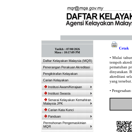
:: Tandakan laman ini! :: (Ctrl+D)
Cetak
Tarikh :
07/08/2026
Masa :
10:17:09 PM
•
Mulai tahun
Daftar Kelayakan Malaysia (MQR)
tempoh akredit
pematuhan pro
Penerangan Perakuan Akreditasi
dinyatakan. 
Pengiktirafan Kelayakan
akreditasi se
Carian Kelayakan
yang tersebut.
Institusi Awam/Kerajaan
•
Pengesahan s
Institusi Swasta
Senarai Kelayakan Kemahiran
Malaysia JPK
Carian Kata Kunci
Panduan
Permohonan Pengemaskinian
MQR