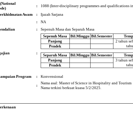
(National
:
1088 (Inter-disciplinary programmes and qualifications in
ode)
 Perkhidmatan Awam
:
Ijazah Sarjana
:
NA
endalian
:
Sepenuh Masa dan Separuh Masa
Sepenuh Masa
Bil.Minggu
Bil.Semester
Temp
Panjang
2 tahun se
tah
Pendek
ajian
:
Separuh Masa
Bil.Minggu
Bil.Semester
Temp
Panjang
3 tahun se
tah
Pendek
yampaian Program
:
Konvensional
Nama asal: Master of Science in Hospitality and Tourism
:
Nama terkini berkuat kuasa 5/2/2025.
Berkenaan