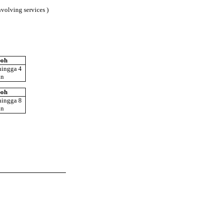
volving services )
oh
hingga 4
un
oh
hingga 8
un