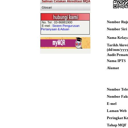
Salinan Cetakan Akreditasi MQA
Glosari
Nombor Ruj
No. Tel : 03-86881900
E-mel :
Sistem Pengurusan
Nombor Siri S
Pertanyaan & Aduan
Nama Kelay
Tarikh Akre
(dd/mm/yyyy
Audit Pemat
Nama IPTS
Alamat
Nombor Tele
Nombor Fak
E-mel
Laman Web
Peringkat K
Tahap MQF