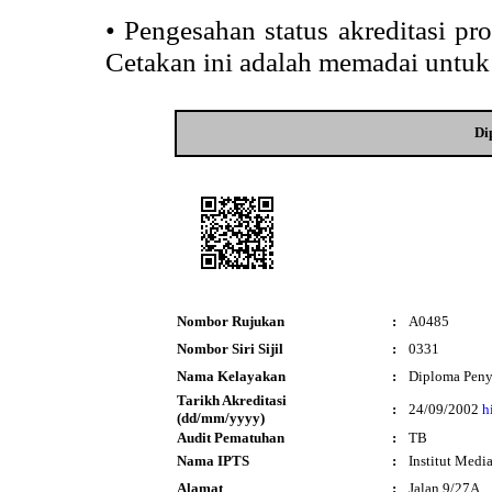
•
Pengesahan status akreditasi p
Cetakan ini adalah memadai untuk
Di
Nombor Rujukan
:
A0485
Nombor Siri Sijil
:
0331
Nama Kelayakan
:
Diploma Peny
Tarikh Akreditasi
:
24/09/2002
h
(dd/mm/yyyy)
Audit Pematuhan
:
TB
Nama IPTS
:
Institut Medi
Alamat
:
Jalan 9/27A