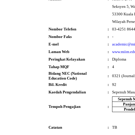
Seksyen 5, W
53300 Kuala
Wilayah Pers
Nombor Telefon
:
03-4251 864
Nombor Faks
:
-
E-mel
:
academic@mi
Laman Web
:
www.miim.ed
Peringkat Kelayakan
:
Diploma
Tahap MQF
:
4
Bidang NEC (National
:
0321 (Journal
Education Code)
Bil. Kredit
:
92
Kaedah Pengendalian
:
Sepenuh Mas
Sepenuh 
Panja
Tempoh Pengajian
:
Pende
Catatan
:
TB