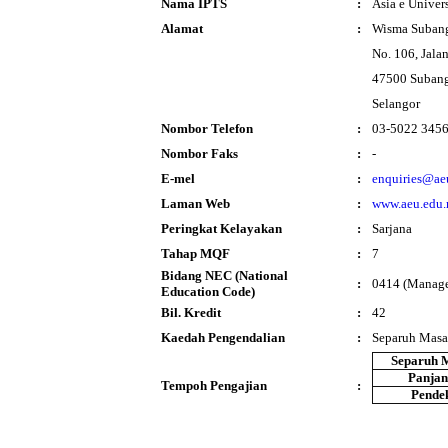
Nama IPTS
:
Asia e Univer
Alamat
:
Wisma Subang
No. 106, Jala
47500 Subang
Selangor
Nombor Telefon
:
03-5022 345
Nombor Faks
:
-
E-mel
:
enquiries@ae
Laman Web
:
www.aeu.edu
Peringkat Kelayakan
:
Sarjana
Tahap MQF
:
7
Bidang NEC (National
:
0414 (Manage
Education Code)
Bil. Kredit
:
42
Kaedah Pengendalian
:
Separuh Masa
Separuh 
Panja
Tempoh Pengajian
:
Pende