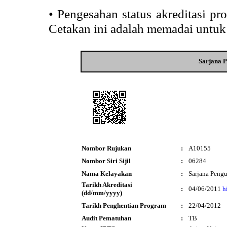
•
Pengesahan status akreditasi p
Cetakan ini adalah memadai untuk
Sarjana 
Nombor Rujukan
:
A10155
Nombor Siri Sijil
:
06284
Nama Kelayakan
:
Sarjana Peng
Tarikh Akreditasi
:
04/06/2011
h
(dd/mm/yyyy)
Tarikh Penghentian Program
:
22/04/2012
Audit Pematuhan
:
TB