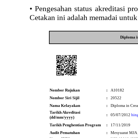
•
Pengesahan status akreditasi p
Cetakan ini adalah memadai untuk
Diploma i
Nombor Rujukan
:
A10182
Nombor Siri Sijil
:
20522
Nama Kelayakan
:
Diploma in Crea
Tarikh Akreditasi
:
05/07/2012
hin
(dd/mm/yyyy)
Tarikh Penghentian Program
:
17/11/2019
Audit Pematuhan
:
Mesyuarat MJA 