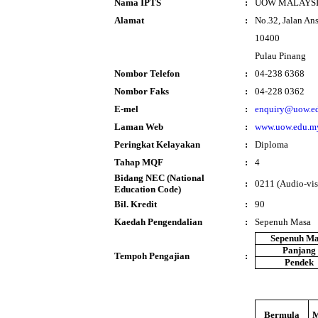
Nama IPTS
:
UOW MALAYSIA 
Alamat
:
No.32, Jalan An
10400
Pulau Pinang
Nombor Telefon
:
04-238 6368
Nombor Faks
:
04-228 0362
E-mel
:
enquiry@uow.e
Laman Web
:
www.uow.edu.m
Peringkat Kelayakan
:
Diploma
Tahap MQF
:
4
Bidang NEC (National
:
0211 (Audio-vis
Education Code)
Bil. Kredit
:
90
Kaedah Pengendalian
:
Sepenuh Masa
Sepenuh M
Panjang
Tempoh Pengajian
:
Pendek
Bermula
M