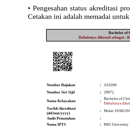
•
Pengesahan status akreditasi p
Cetakan ini adalah memadai untuk
Bachelor of 
Dahulunya dikenali sebagai : B
Nombor Rujukan
:
A10260
Nombor Siri Sijil
:
29972
Bachelor of Chi
Nama Kelayakan
:
Dahulunya diken
Tarikh Akreditasi
:
Mulai 19/06/20
(dd/mm/yyyy)
Audit Pematuhan
:
Nama IPTS
:
IMU University