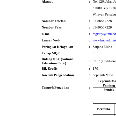
Alamat
:
No. 126, Jalan Ja
57000 Bukit Jali
Wilayah Persek
Nombor Telefon
:
03-86567228
Nombor Faks
:
03-86567229
E-mel
:
registry@imu.e
Laman Web
:
www.imu.edu.m
Peringkat Kelayakan
:
Sarjana Muda
Tahap MQF
:
6
Bidang NEC (National
:
0917 (Tradition
Education Code)
Bil. Kredit
:
170
Kaedah Pengendalian
:
Sepenuh Masa
Sepenuh Ma
Panjang
Tempoh Pengajian
:
Pendek
Bermula