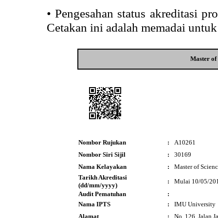
•
Pengesahan status akreditasi p
Cetakan ini adalah memadai untuk
Master of
Nombor Rujukan
:
A10261
Nombor Siri Sijil
:
30169
Nama Kelayakan
:
Master of Scienc
Tarikh Akreditasi
:
Mulai 10/05/20
(dd/mm/yyyy)
Audit Pematuhan
:
Nama IPTS
:
IMU University
Alamat
:
No. 126, Jalan Ja