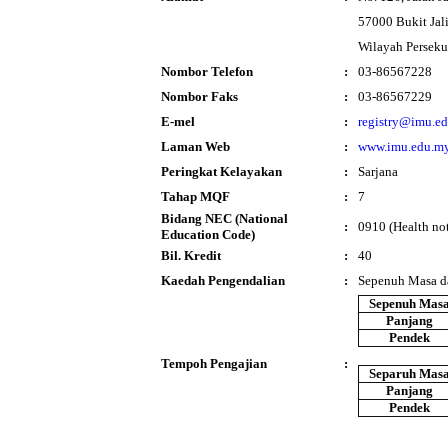
57000 Bukit Jali
Wilayah Persek
Nombor Telefon
:
03-86567228
Nombor Faks
:
03-86567229
E-mel
:
registry@imu.e
Laman Web
:
www.imu.edu.m
Peringkat Kelayakan
:
Sarjana
Tahap MQF
:
7
Bidang NEC (National
:
0910 (Health not
Education Code)
Bil. Kredit
:
40
Kaedah Pengendalian
:
Sepenuh Masa d
Sepenuh Mas
Panjang
Pendek
Tempoh Pengajian
:
Separuh Mas
Panjang
Pendek