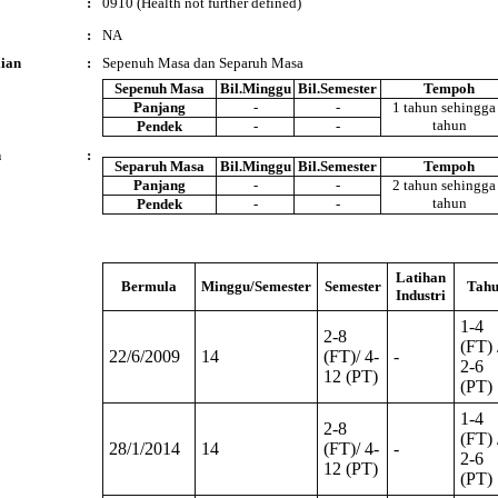
:
0910 (Health not further defined)
:
NA
ian
:
Sepenuh Masa dan Separuh Masa
Sepenuh Masa
Bil.Minggu
Bil.Semester
Tempoh
Panjang
-
-
1 tahun sehingga
tahun
Pendek
-
-
n
:
Separuh Masa
Bil.Minggu
Bil.Semester
Tempoh
Panjang
-
-
2 tahun sehingga
tahun
Pendek
-
-
Latihan
Bermula
Minggu/Semester
Semester
Tah
Industri
1-4
2-8
(FT) 
22/6/2009
14
(FT)/ 4-
-
2-6
12 (PT)
(PT)
1-4
2-8
(FT) 
28/1/2014
14
(FT)/ 4-
-
2-6
12 (PT)
(PT)