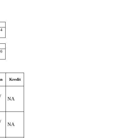
 4
 6
un
Kredit
/
NA
/
NA