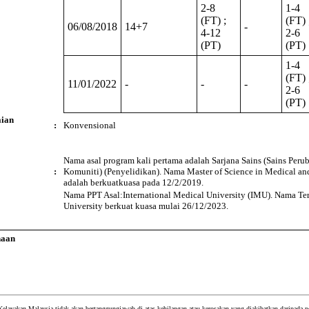
2-8
1-4
(FT) ;
(FT) 
06/08/2018
14+7
-
4-12
2-6
(PT)
(PT)
1-4
(FT) 
11/01/2022
-
-
-
2-6
(PT)
ian
:
Konvensional
Nama asal program kali pertama adalah Sarjana Sains (Sains Peru
:
Komuniti) (Penyelidikan). Nama Master of Science in Medical an
adalah berkuatkuasa pada 12/2/2019.
Nama PPT Asal:International Medical University (IMU). Nama Te
University berkuat kuasa mulai 26/12/2023.
naan
Kelayakan Malaysia tidak akan bertanggungjawab di atas kehilangan atau kerosakan yang diakibatkan daripada