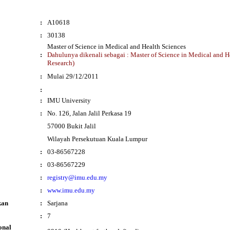
:
A10618
:
30138
Master of Science in Medical and Health Sciences
:
Dahulunya dikenali sebagai : Master of Science in Medical and H
Research)
i
:
Mulai 29/12/2011
:
:
IMU University
:
No. 126, Jalan Jalil Perkasa 19
57000 Bukit Jalil
Wilayah Persekutuan Kuala Lumpur
:
03-86567228
:
03-86567229
:
registry@imu.edu.my
:
www.imu.edu.my
kan
:
Sarjana
:
7
onal