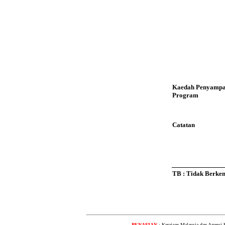
Kaedah Penyampa
Program
Catatan
TB : Tidak Berke
PENAFIAN
: Kerajaan Malaysia dan Agensi 