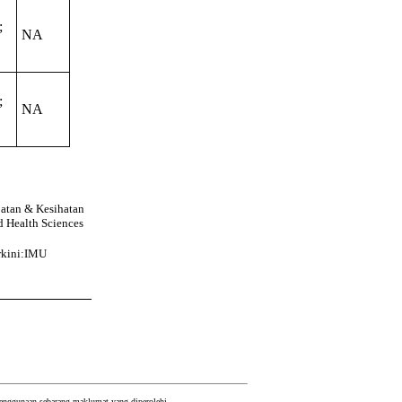
;
NA
;
NA
batan & Kesihatan
d Health Sciences
rkini:IMU
 penggunaan sebarang maklumat yang diperolehi