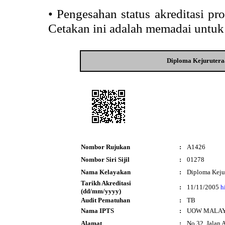
•
Pengesahan status akreditasi p
Cetakan ini adalah memadai untuk
Diploma Kejurutera
Nombor Rujukan
:
A1426
Nombor Siri Sijil
:
01278
Nama Kelayakan
:
Diploma Keju
Tarikh Akreditasi
:
11/11/2005
h
(dd/mm/yyyy)
Audit Pematuhan
:
TB
Nama IPTS
:
UOW MALAYSI
Alamat
:
No.32, Jalan 