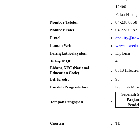
10400
Pulau Pinang
Nombor Telefon
:
04-238 6368
Nombor Faks
:
04-228 0362
E-mel
:
enquiry@uow
Laman Web
:
www.uow.edu
Peringkat Kelayakan
:
Diploma
Tahap MQF
:
4
Bidang NEC (National
:
0713 (Electro
Education Code)
Bil. Kredit
:
95
Kaedah Pengendalian
:
Sepenuh Mas
Sepenuh 
Panja
Tempoh Pengajian
:
Pende
Catatan
:
TB