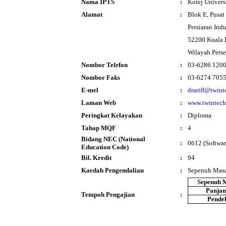
Nama IPTS
:
Kolej Univers
Alamat
:
Blok E, Pusat
Persiaran Ind
52200 Kuala
Wilayah Pers
Nombor Telefon
:
03-6286 120
Nombor Faks
:
03-6274 705
E-mel
:
drariff@twin
Laman Web
:
www.twintech
Peringkat Kelayakan
:
Diploma
Tahap MQF
:
4
Bidang NEC (National
:
0612 (Softwar
Education Code)
Bil. Kredit
:
94
Kaedah Pengendalian
:
Sepenuh Mas
Sepenuh 
Panja
Tempoh Pengajian
:
Pende