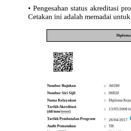
•
Pengesahan status akreditasi p
Cetakan ini adalah memadai untuk
Diploma 
Nombor Rujukan
:
A6280
Nombor Siri Sijil
:
06820
Nama Kelayakan
:
Diploma Kejur
Tarikh Akreditasi
:
13/05/2008
h
(dd/mm/yyyy)
Tarikh Pembatalan Program
:
26/04/2017
Audit Pematuhan
:
TB