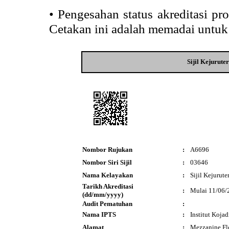
•
Pengesahan status akreditasi p
Cetakan ini adalah memadai untuk
Sijil Kejurute
Nombor Rujukan
:
A6696
Nombor Siri Sijil
:
03646
Nama Kelayakan
:
Sijil Kejurut
Tarikh Akreditasi
:
Mulai 11/06/
(dd/mm/yyyy)
Audit Pematuhan
:
Nama IPTS
:
Institut Kojad
Alamat
:
Mezzanine F