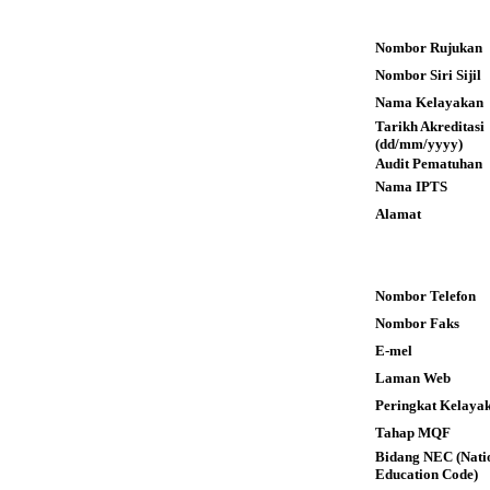
Nombor Rujukan
Nombor Siri Sijil
Nama Kelayakan
Tarikh Akreditas
(dd/mm/yyyy)
Audit Pematuhan
Nama IPTS
Alamat
Nombor Telefon
Nombor Faks
E-mel
Laman Web
Peringkat Kelaya
Tahap MQF
Bidang NEC (Nati
Education Code)