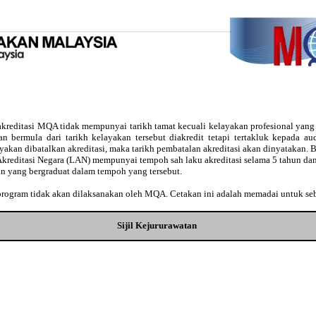
kreditasi MQA tidak mempunyai tarikh tamat kecuali kelayakan profesional yan
usan bermula dari tarikh kelayakan tersebut diakredit tetapi tertakluk kepada 
ayakan dibatalkan akreditasi, maka tarikh pembatalan akreditasi akan dinyatakan
Akreditasi Negara (LAN) mempunyai tempoh sah laku akreditasi selama 5 tahun dan
an yang bergraduat dalam tempoh yang tersebut.
 program tidak akan dilaksanakan oleh MQA. Cetakan ini adalah memadai untuk se
Sijil Kejururawatan