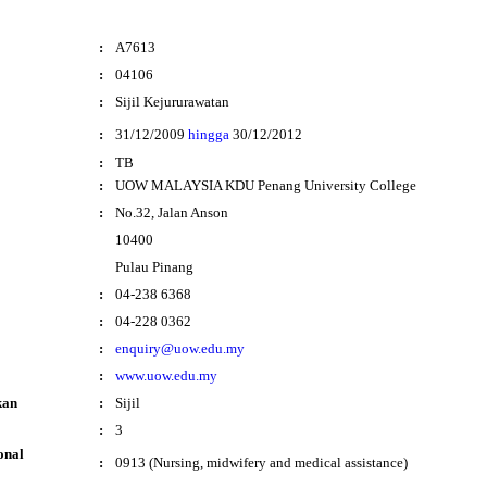
:
A7613
:
04106
:
Sijil Kejururawatan
i
:
31/12/2009
hingga
30/12/2012
:
TB
:
UOW MALAYSIA KDU Penang University College
:
No.32, Jalan Anson
10400
Pulau Pinang
:
04-238 6368
:
04-228 0362
:
enquiry@uow.edu.my
:
www.uow.edu.my
kan
:
Sijil
:
3
onal
:
0913 (Nursing, midwifery and medical assistance)