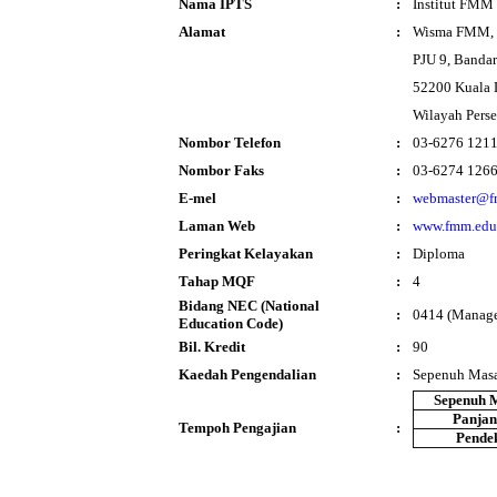
Nama IPTS
:
Institut FMM
Alamat
:
Wisma FMM, N
PJU 9, Bandar
52200 Kuala
Wilayah Pers
Nombor Telefon
:
03-6276 121
Nombor Faks
:
03-6274 126
E-mel
:
webmaster@f
Laman Web
:
www.fmm.edu
Peringkat Kelayakan
:
Diploma
Tahap MQF
:
4
Bidang NEC (National
:
0414 (Manage
Education Code)
Bil. Kredit
:
90
Kaedah Pengendalian
:
Sepenuh Mas
Sepenuh 
Panja
Tempoh Pengajian
:
Pende