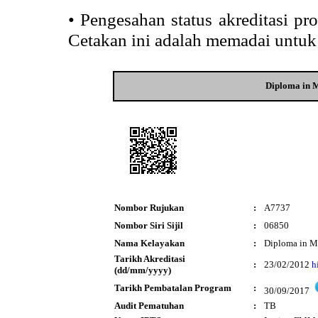
•
Pengesahan status akreditasi p
Cetakan ini adalah memadai untuk
Diploma in 
Nombor Rujukan
:
A7737
Nombor Siri Sijil
:
06850
Nama Kelayakan
:
Diploma in M
Tarikh Akreditasi
:
23/02/2012
h
(dd/mm/yyyy)
Tarikh Pembatalan Program
:
30/09/2017
Audit Pematuhan
:
TB