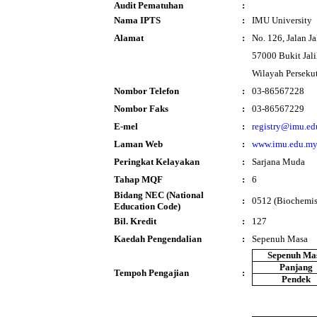
Audit Pematuhan
:
Nama IPTS
:
IMU University
Alamat
:
No. 126, Jalan Ja
57000 Bukit Jali
Wilayah Perseku
Nombor Telefon
:
03-86567228
Nombor Faks
:
03-86567229
E-mel
:
registry@imu.e
Laman Web
:
www.imu.edu.m
Peringkat Kelayakan
:
Sarjana Muda
Tahap MQF
:
6
Bidang NEC (National
:
0512 (Biochemis
Education Code)
Bil. Kredit
:
127
Kaedah Pengendalian
:
Sepenuh Masa
Sepenuh Ma
Panjang
Tempoh Pengajian
:
Pendek