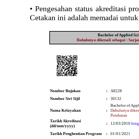
•
Pengesahan status akreditasi p
Cetakan ini adalah memadai untuk
Bachelor of Applied Sc
Dahulunya dikenali sebagai : Sarj
Nombor Rujukan
:
A8228
Nombor Siri Sijil
:
30132
Bachelor of App
Nama Kelayakan
:
Dahulunya dikena
Perubatan
Tarikh Akreditasi
:
12/03/2010
hin
(dd/mm/yyyy)
Tarikh Penghentian Program
:
01/01/2021