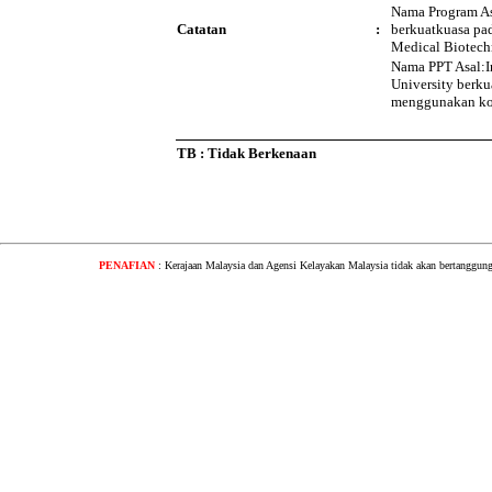
Nama Program As
Catatan
:
berkuatkuasa pad
Medical Biotech
Nama PPT Asal:I
University berku
menggunakan k
TB : Tidak Berkenaan
PENAFIAN
: Kerajaan Malaysia dan Agensi Kelayakan Malaysia tidak akan bertanggung