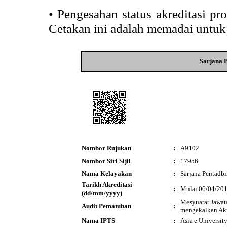
•
Pengesahan status akreditasi p
Cetakan ini adalah memadai untuk
Sarjana 
Nombor Rujukan
:
A9102
Nombor Siri Sijil
:
17956
Nama Kelayakan
:
Sarjana Pentadbi
Tarikh Akreditasi
:
Mulai 06/04/20
(dd/mm/yyyy)
Mesyuarat Jawat
Audit Pematuhan
:
mengekalkan Akr
Nama IPTS
:
Asia e Universit