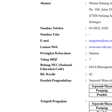
Alamat
:
Wisma Subang J
No. 106, Jalan S
47500 Subang J
Selangor
Nombor Telefon
:
03-5022 3456
Nombor Faks
:
-
E-mel
:
enquiries@aeu.
Laman Web
:
www.aeu.edu.my
Peringkat Kelayakan
:
Sarjana
Tahap MQF
:
7
Bidang NEC (National
:
0414 (Managemen
Education Code)
Bil. Kredit
:
42
Kaedah Pengendalian
:
Sepenuh Masa d
Sepenuh Masa
Panjang
Pendek
Tempoh Pengajian
:
Separuh Masa
Panjang