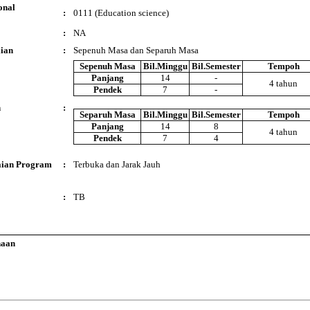
onal
:
0111 (Education science)
:
NA
ian
:
Sepenuh Masa dan Separuh Masa
Sepenuh Masa
Bil.Minggu
Bil.Semester
Tempoh
Panjang
14
-
4 tahun
Pendek
7
-
n
:
Separuh Masa
Bil.Minggu
Bil.Semester
Tempoh
Panjang
14
8
4 tahun
Pendek
7
4
ian Program
:
Terbuka dan Jarak Jauh
:
TB
naan