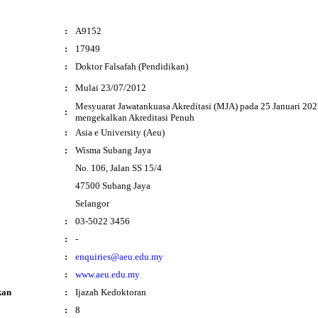
:
A9152
:
17949
:
Doktor Falsafah (Pendidikan)
i
:
Mulai 23/07/2012
Mesyuarat Jawatankuasa Akreditasi (MJA) pada 25 Januari 202
:
mengekalkan Akreditasi Penuh
:
Asia e University (Aeu)
:
Wisma Subang Jaya
No. 106, Jalan SS 15/4
47500 Subang Jaya
Selangor
:
03-5022 3456
:
-
:
enquiries@aeu.edu.my
:
www.aeu.edu.my
kan
:
Ijazah Kedoktoran
:
8