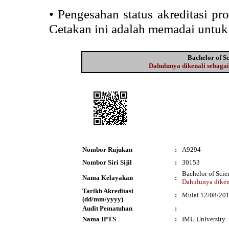
•
Pengesahan status akreditasi p
Cetakan ini adalah memadai untuk
Bachelor of Sc
Dahulunya dikenali sebagai 
Nombor Rujukan
:
A9294
Nombor Siri Sijil
:
30153
Bachelor of Scie
Nama Kelayakan
:
Dahulunya dikena
Tarikh Akreditasi
:
Mulai 12/08/20
(dd/mm/yyyy)
Audit Pematuhan
:
Nama IPTS
:
IMU University