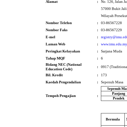
Alamat
:
No. 126, Jalan Ja
57000 Bukit Jali
Wilayah Perseku
Nombor Telefon
:
03-86567228
Nombor Faks
:
03-86567229
E-mel
:
registry@imu.e
Laman Web
:
www.imu.edu.m
Peringkat Kelayakan
:
Sarjana Muda
Tahap MQF
:
6
Bidang NEC (National
:
0917 (Tradition
Education Code)
Bil. Kredit
:
173
Kaedah Pengendalian
:
Sepenuh Masa
Sepenuh Ma
Panjang
Tempoh Pengajian
:
Pendek
Bermula