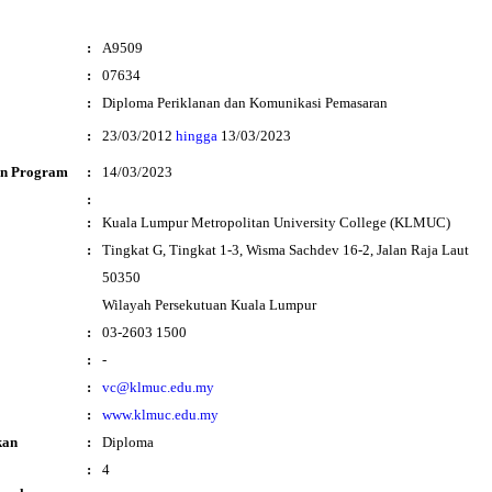
:
A9509
:
07634
:
Diploma Periklanan dan Komunikasi Pemasaran
i
:
23/03/2012
hingga
13/03/2023
an Program
:
14/03/2023
:
:
Kuala Lumpur Metropolitan University College (KLMUC)
:
Tingkat G, Tingkat 1-3, Wisma Sachdev 16-2, Jalan Raja Laut
50350
Wilayah Persekutuan Kuala Lumpur
:
03-2603 1500
:
-
:
vc@klmuc.edu.my
:
www.klmuc.edu.my
kan
:
Diploma
:
4