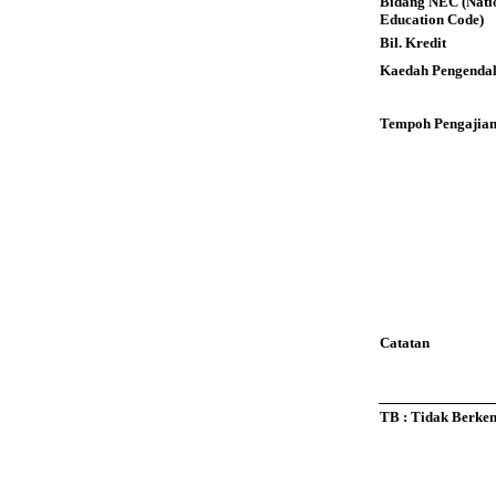
Bidang NEC (Nati
Education Code)
Bil. Kredit
Kaedah Pengendal
Tempoh Pengajia
Catatan
TB : Tidak Berke