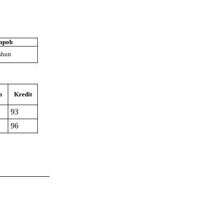
mpoh
ahun
n
Kredit
93
96