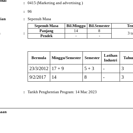
onal
:
0415 (Marketing and advertising )
:
96
ian
:
Sepenuh Masa
Sepenuh Masa
Bil.Minggu
Bil.Semester
Te
Panjang
14
8
n
:
3 t
Pendek
-
-
Latihan
Bermula
Minggu/Semester
Semester
Tahu
Industri
23/3/2012
17 + 9
5 + 3
-
3
9/2/2017
14
8
-
3
:
Tarikh Penghentian Program: 14 Mac 2023
naan