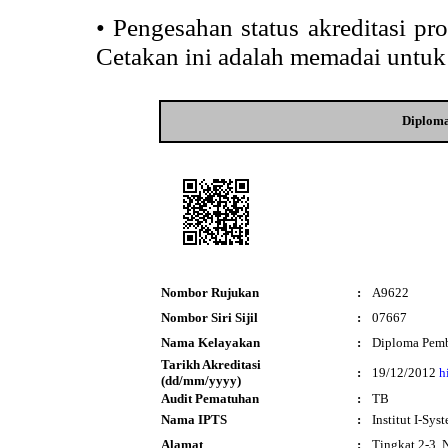
•
Pengesahan status akreditasi p
Cetakan ini adalah memadai untuk
Diplom
Nombor Rujukan
:
A9622
Nombor Siri Sijil
:
07667
Nama Kelayakan
:
Diploma Pemb
Tarikh Akreditasi
:
19/12/2012
h
(dd/mm/yyyy)
Audit Pematuhan
:
TB
Nama IPTS
:
Institut I-Sys
Alamat
:
Tingkat 2-3, 