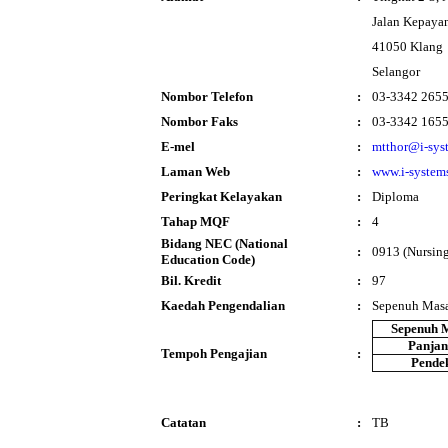
Jalan Kepayan
41050 Klang
Selangor
Nombor Telefon
:
03-3342 265
Nombor Faks
:
03-3342 165
E-mel
:
mtthor@i-sys
Laman Web
:
www.i-system
Peringkat Kelayakan
:
Diploma
Tahap MQF
:
4
Bidang NEC (National
:
0913 (Nursing
Education Code)
Bil. Kredit
:
97
Kaedah Pengendalian
:
Sepenuh Mas
Sepenuh 
Panja
Tempoh Pengajian
:
Pende
Catatan
:
TB