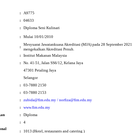
:
A9775
:
04633
:
Diploma Seni Kulinari
i
:
Mulai 10/01/2010
Mesyuarat Jawatankuasa Akreditasi (MJA) pada 28 September 2021 
:
mengekalkan Akreditasi Penuh.
:
Institut Makanan Malaysia
:
No. 41-51, Jalan SS6/12, Kelana Jaya
47301 Petaling Jaya
Selangor
:
03-7880 2150
:
03-7880 2153
:
zubida@fim.edu.my / norfiza@fim.edu.my
:
www.fim.edu.my
kan
:
Diploma
:
4
onal
:
1013 (Hotel, restaurants and catering )