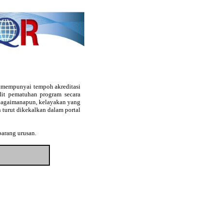
g mempunyai tempoh akreditasi
audit pematuhan program secara
. Bagaimanapun, kelayakan yang
 turut dikekalkan dalam portal
barang urusan.