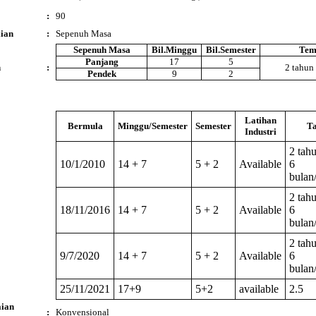
:
90
ian
:
Sepenuh Masa
Sepenuh Masa
Bil.Minggu
Bil.Semester
Tem
Panjang
17
5
n
:
2 tahun
Pendek
9
2
Latihan
Bermula
Minggu/Semester
Semester
T
Industri
2 tah
10/1/2010
14 + 7
5 + 2
Available
6
bulan
2 tah
18/11/2016
14 + 7
5 + 2
Available
6
bulan
2 tah
9/7/2020
14 + 7
5 + 2
Available
6
bulan
25/11/2021
17+9
5+2
available
2.5
ian
:
Konvensional