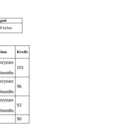
poh
 6 bulan
ahun
Kredit
un/years
101
/months
un/years
96
/months
un/years
93
/months
90