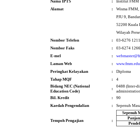
Nama IPTS
:
Institut FMM
Alamat
:
Wisma FMM, N
PJU 9, Bandar
52200 Kuala
Wilayah Pers
Nombor Telefon
:
03-6276 121
Nombor Faks
:
03-6274 126
E-mel
:
webmaster@f
Laman Web
:
www.fmm.edu
Peringkat Kelayakan
:
Diploma
Tahap MQF
:
4
Bidang NEC (National
0488 (Inter-d
:
Education Code)
administratio
Bil. Kredit
:
90
Kaedah Pengendalian
:
Sepenuh Mas
Sepenuh 
Panja
Tempoh Pengajian
:
Pende