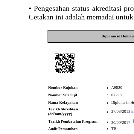
•
Pengesahan status akreditasi p
Cetakan ini adalah memadai untuk
Diploma in Human 
Nombor Rujukan
:
A9820
Nombor Siri Sijil
:
07298
Nama Kelayakan
:
Diploma in Hu
Tarikh Akreditasi
:
27/03/2013
h
(dd/mm/yyyy)
Tarikh Pembatalan Program
:
30/09/2017
Audit Pematuhan
:
TB