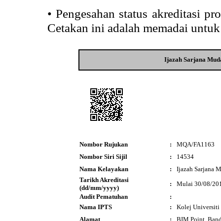
•
Pengesahan status akreditasi p
Cetakan ini adalah memadai untuk
Ijazah Sarjana Muda
Nombor Rujukan
:
MQA/FA1163
Nombor Siri Sijil
:
14534
Nama Kelayakan
:
Ijazah Sarjana M
Tarikh Akreditasi
:
Mulai 30/08/20
(dd/mm/yyyy)
Audit Pematuhan
:
Nama IPTS
:
Kolej Universit
Alamat
:
BIM Point, Band