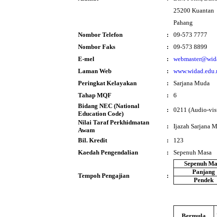
25200 Kuantan
Pahang
Nombor Telefon
:
09-573 7777
Nombor Faks
:
09-573 8899
E-mel
:
webmaster@wid
Laman Web
:
www.widad.edu
Peringkat Kelayakan
:
Sarjana Muda
Tahap MQF
:
6
Bidang NEC (National
:
0211 (Audio-vis
Education Code)
Nilai Taraf Perkhidmatan
:
Ijazah Sarjana 
Awam
Bil. Kredit
:
123
Kaedah Pengendalian
:
Sepenuh Masa
Sepenuh Ma
Panjang
Tempoh Pengajian
:
Pendek
Bermula