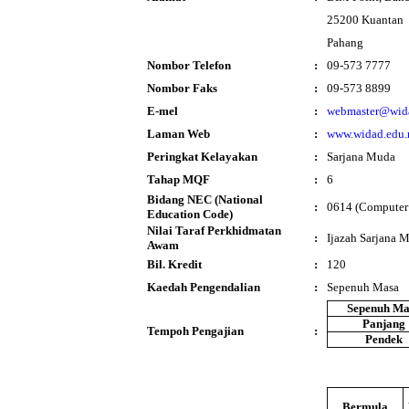
25200 Kuantan
Pahang
Nombor Telefon
:
09-573 7777
Nombor Faks
:
09-573 8899
E-mel
:
webmaster@wid
Laman Web
:
www.widad.edu
Peringkat Kelayakan
:
Sarjana Muda
Tahap MQF
:
6
Bidang NEC (National
:
0614 (Computer
Education Code)
Nilai Taraf Perkhidmatan
:
Ijazah Sarjana
Awam
Bil. Kredit
:
120
Kaedah Pengendalian
:
Sepenuh Masa
Sepenuh Ma
Panjang
Tempoh Pengajian
:
Pendek
Bermula