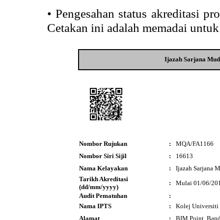
•
Pengesahan status akreditasi p
Cetakan ini adalah memadai untuk
Ijazah Sarjana Mud
Nombor Rujukan
:
MQA/FA1166
Nombor Siri Sijil
:
16613
Nama Kelayakan
:
Ijazah Sarjana 
Tarikh Akreditasi
:
Mulai 01/06/20
(dd/mm/yyyy)
Audit Pematuhan
:
Nama IPTS
:
Kolej Universit
Alamat
:
BIM Point, Band