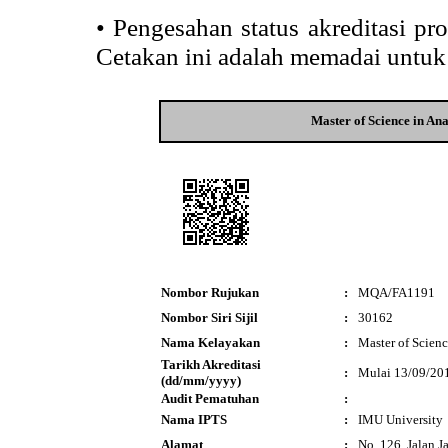
•
Pengesahan status akreditasi p
Cetakan ini adalah memadai untuk
Master of Science in An
Nombor Rujukan
:
MQA/FA1191
Nombor Siri Sijil
:
30162
Nama Kelayakan
:
Master of Scienc
Tarikh Akreditasi
:
Mulai 13/09/20
(dd/mm/yyyy)
Audit Pematuhan
:
Nama IPTS
:
IMU University
Alamat
:
No. 126, Jalan Ja