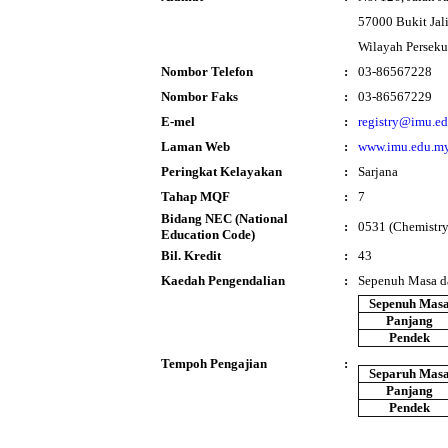
57000 Bukit Jali
Wilayah Persek
Nombor Telefon
:
03-86567228
Nombor Faks
:
03-86567229
E-mel
:
registry@imu.e
Laman Web
:
www.imu.edu.m
Peringkat Kelayakan
:
Sarjana
Tahap MQF
:
7
Bidang NEC (National
:
0531 (Chemistry
Education Code)
Bil. Kredit
:
43
Kaedah Pengendalian
:
Sepenuh Masa d
Sepenuh Mas
Panjang
Pendek
Tempoh Pengajian
:
Separuh Mas
Panjang
Pendek