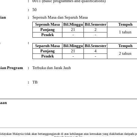
:
0011 (Basic programmes and qualifications)
:
50
ian
:
Sepenuh Masa dan Separuh Masa
Sepenuh Masa
Bil.Minggu
Bil.Semester
Tempoh
Panjang
21
2
1 tahun
Pendek
-
-
n
:
Separuh Masa
Bil.Minggu
Bil.Semester
Tempoh
Panjang
21
4
2 tahun
Pendek
-
-
ian Program
:
Terbuka dan Jarak Jauh
:
TB
naan
Kelayakan Malaysia tidak akan bertanggungjawab di atas kehilangan atau kerosakan yang diakibatkan daripada