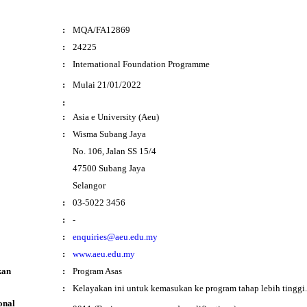
:
MQA/FA12869
:
24225
:
International Foundation Programme
i
:
Mulai 21/01/2022
:
:
Asia e University (Aeu)
:
Wisma Subang Jaya
No. 106, Jalan SS 15/4
47500 Subang Jaya
Selangor
:
03-5022 3456
:
-
:
enquiries@aeu.edu.my
:
www.aeu.edu.my
kan
:
Program Asas
:
Kelayakan ini untuk kemasukan ke program tahap lebih tinggi.
onal