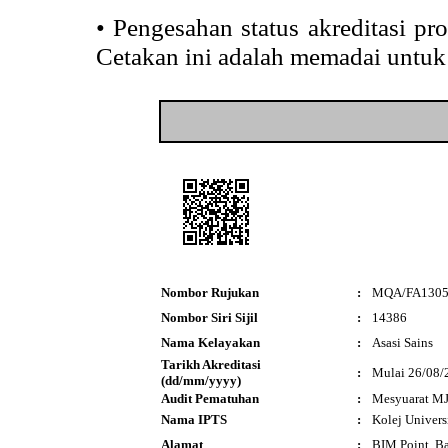
•
Pengesahan status akreditasi p
Cetakan ini adalah memadai untuk
Nombor Rujukan
:
MQA/FA130
Nombor Siri Sijil
:
14386
Nama Kelayakan
:
Asasi Sains
Tarikh Akreditasi
:
Mulai 26/08/
(dd/mm/yyyy)
Audit Pematuhan
:
Mesyuarat MJ
Nama IPTS
:
Kolej Univers
Alamat
:
BIM Point, B