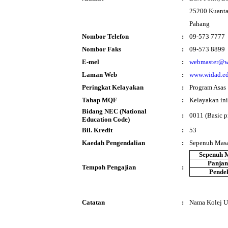
25200 Kuant
Pahang
Nombor Telefon
:
09-573 7777
Nombor Faks
:
09-573 8899
E-mel
:
webmaster@w
Laman Web
:
www.widad.e
Peringkat Kelayakan
:
Program Asas
Tahap MQF
:
Kelayakan ini
Bidang NEC (National
:
0011 (Basic p
Education Code)
Bil. Kredit
:
53
Kaedah Pengendalian
:
Sepenuh Mas
Sepenuh 
Panja
Tempoh Pengajian
:
Pende
Catatan
:
Nama Kolej Un