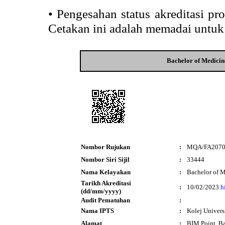
•
Pengesahan status akreditasi p
Cetakan ini adalah memadai untuk
Bachelor of Medici
Nombor Rujukan
:
MQA/FA207
Nombor Siri Sijil
:
33444
Nama Kelayakan
:
Bachelor of 
Tarikh Akreditasi
:
10/02/2023
h
(dd/mm/yyyy)
Audit Pematuhan
:
Nama IPTS
:
Kolej Univers
Alamat
:
BIM Point, B