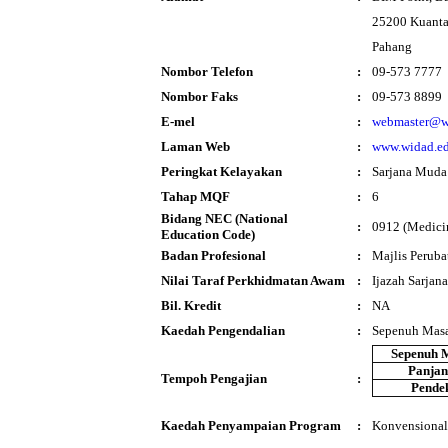
25200 Kuant
Pahang
Nombor Telefon
:
09-573 7777
Nombor Faks
:
09-573 8899
E-mel
:
webmaster@w
Laman Web
:
www.widad.e
Peringkat Kelayakan
:
Sarjana Muda
Tahap MQF
:
6
Bidang NEC (National
:
0912 (Medici
Education Code)
Badan Profesional
:
Majlis Peruba
Nilai Taraf Perkhidmatan Awam
:
Ijazah Sarjan
Bil. Kredit
:
NA
Kaedah Pengendalian
:
Sepenuh Mas
Sepenuh 
Panja
Tempoh Pengajian
:
Pende
Kaedah Penyampaian Program
:
Konvensional