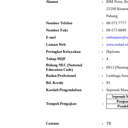
Alamat
:
BIM Point, B
25200 Kuant
Pahang
Nombor Telefon
:
09-573 7777
Nombor Faks
:
09-573 8899
E-mel
:
webmaster@w
Laman Web
:
www.widad.e
Peringkat Kelayakan
:
Diploma
Tahap MQF
:
4
Bidang NEC (National
:
0913 (Nursing
Education Code)
Badan Profesional
:
Lembaga Juru
Bil. Kredit
:
93
Kaedah Pengendalian
:
Sepenuh Mas
Sepenuh 
Panja
Tempoh Pengajian
:
Pende
Catatan
:
TB