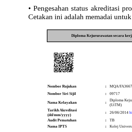
•
Pengesahan status akreditasi p
Cetakan ini adalah memadai untuk
Diploma Kejururawatan secara ker
Nombor Rujukan
:
MQA/FA366
Nombor Siri Sijil
:
09717
Diploma Keju
Nama Kelayakan
:
(UiTM)
Tarikh Akreditasi
:
26/06/2014
h
(dd/mm/yyyy)
Audit Pematuhan
:
TB
Nama IPTS
:
Kolej Univers