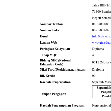
Jalan BBN1/1A
71800 Bandar
Negeri Sembi
Nombor Telefon
:
06-850 0688
Nombor Faks
:
06-850 0699
E-mel
:
info@gis.edu
Laman Web
:
www.gis.edu.
Peringkat Kelayakan
:
Diploma
Tahap MQF
:
4
Bidang NEC (National
:
0715 (Motor ve
Education Code)
Nilai Taraf Perkhidmatan Awam
:
Diploma
Bil. Kredit
:
90
Kaedah Pengendalian
:
Sepenuh Mas
Sepenuh 
Panja
Tempoh Pengajian
:
Pende
Kaedah Penyampaian Program
:
Konvensional