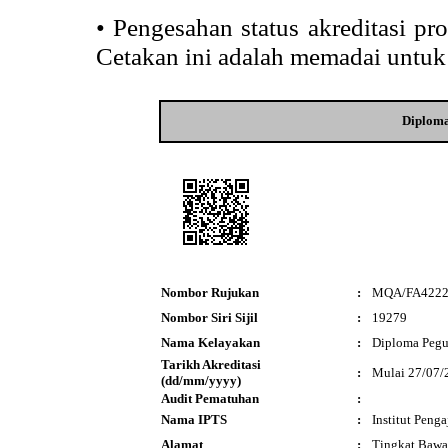
•
Pengesahan status akreditasi p
Cetakan ini adalah memadai untuk
Diploma
Nombor Rujukan
:
MQA/FA422
Nombor Siri Sijil
:
19279
Nama Kelayakan
:
Diploma Pegu
Tarikh Akreditasi
:
Mulai 27/07/
(dd/mm/yyyy)
Audit Pematuhan
:
Nama IPTS
:
Institut Peng
Alamat
:
Tingkat Bawah