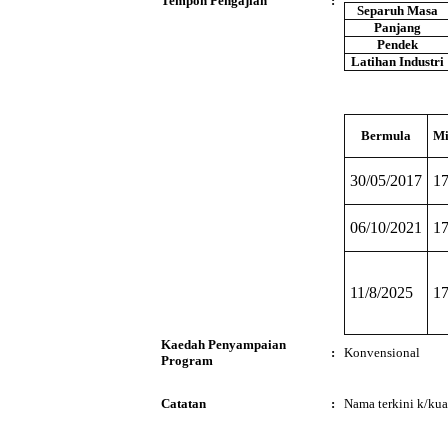
Tempoh Pengajian
:
Separuh Masa
Panjang
Pendek
Latihan Industri
Bermula
Mi
30/05/2017
1
06/10/2021
1
11/8/2025
1
Kaedah Penyampaian
:
Konvensional
Program
Catatan
:
Nama terkini k/kua