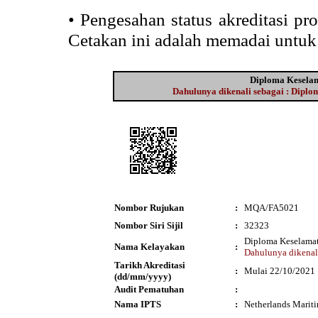
•
Pengesahan status akreditasi p
Cetakan ini adalah memadai untuk
Diploma Keselam
Dahulunya dikenali sebagai : Dipl
Nombor Rujukan
:
MQA/FA5021
Nombor Siri Sijil
:
32323
Diploma Keselamat
Nama Kelayakan
:
Dahulunya dikenal
Tarikh Akreditasi
:
Mulai 22/10/2021
(dd/mm/yyyy)
Audit Pematuhan
:
Nama IPTS
:
Netherlands Marit