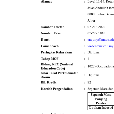
Alamat
:
Level 11-14, Kotar
Jalan Abdullah Ibr
80000 Johor Bahru
Johor
Nombor Telefon
:
07-218 2020
Nombor Faks
:
07-227 1818
E-mel
:
enquiry@nmuc.ed
Laman Web
:
www.nmuc.edu.my
Peringkat Kelayakan
:
Diploma
Tahap MQF
:
4
Bidang NEC (National
:
1022 (Occupational
Education Code)
Nilai Taraf Perkhidmatan
:
Diploma
Awam
Bil. Kredit
:
92
Kaedah Pengendalian
:
Sepenuh Masa dan
Sepenuh Masa
Panjang
Pendek
Latihan Industri