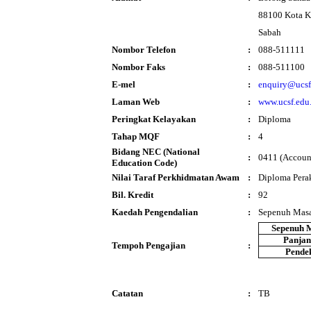
88100 Kota K
Sabah
Nombor Telefon
:
088-511111
Nombor Faks
:
088-511100
E-mel
:
enquiry@ucsf
Laman Web
:
www.ucsf.edu
Peringkat Kelayakan
:
Diploma
Tahap MQF
:
4
Bidang NEC (National
:
0411 (Account
Education Code)
Nilai Taraf Perkhidmatan Awam
:
Diploma Pera
Bil. Kredit
:
92
Kaedah Pengendalian
:
Sepenuh Mas
Sepenuh 
Panja
Tempoh Pengajian
:
Pende
Catatan
:
TB