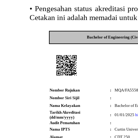
•
Pengesahan status akreditasi p
Cetakan ini adalah memadai untuk
Bachelor of Engineering (Civ
Nombor Rujukan
:
MQA/FA555
Nombor Siri Sijil
:
Nama Kelayakan
:
Bachelor of E
Tarikh Akreditasi
:
01/01/2025
h
(dd/mm/yyyy)
Audit Pematuhan
:
Nama IPTS
:
Curtin Univer
Alamat
:
CDT 250