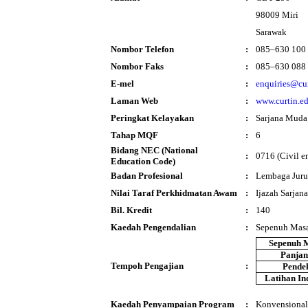
98009 Miri
Sarawak
Nombor Telefon
:
085–630 100
Nombor Faks
:
085–630 088
E-mel
:
enquiries@cu
Laman Web
:
www.curtin.e
Peringkat Kelayakan
:
Sarjana Muda
Tahap MQF
:
6
Bidang NEC (National
:
0716 (Civil e
Education Code)
Badan Profesional
:
Lembaga Juru
Nilai Taraf Perkhidmatan Awam
:
Ijazah Sarjan
Bil. Kredit
:
140
Kaedah Pengendalian
:
Sepenuh Mas
Sepenuh 
Panja
Tempoh Pengajian
:
Pende
Latihan In
Kaedah Penyampaian Program
:
Konvensional