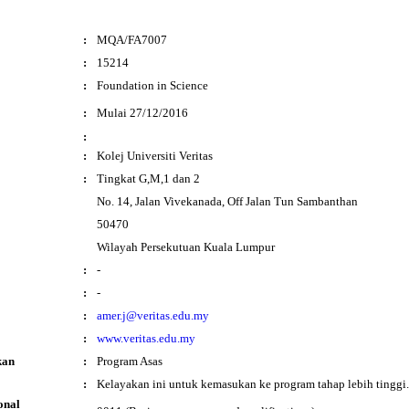
:
MQA/FA7007
:
15214
:
Foundation in Science
i
:
Mulai 27/12/2016
:
:
Kolej Universiti Veritas
:
Tingkat G,M,1 dan 2
No. 14, Jalan Vivekanada, Off Jalan Tun Sambanthan
50470
Wilayah Persekutuan Kuala Lumpur
:
-
:
-
:
amer.j@veritas.edu.my
:
www.veritas.edu.my
kan
:
Program Asas
:
Kelayakan ini untuk kemasukan ke program tahap lebih tinggi.
onal