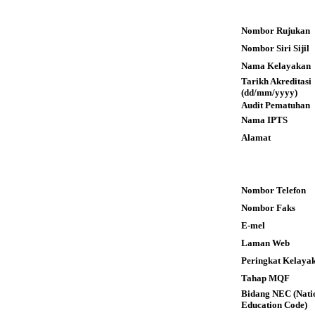
Nombor Rujukan
Nombor Siri Sijil
Nama Kelayakan
Tarikh Akreditas
(dd/mm/yyyy)
Audit Pematuhan
Nama IPTS
Alamat
Nombor Telefon
Nombor Faks
E-mel
Laman Web
Peringkat Kelaya
Tahap MQF
Bidang NEC (Nati
Education Code)