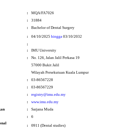
:
MQA/FA7026
:
31884
:
Bachelor of Dental Surgery
i
:
04/10/2025
hingga
03/10/2032
:
:
IMU University
:
No. 126, Jalan Jalil Perkasa 19
57000 Bukit Jalil
Wilayah Persekutuan Kuala Lumpur
:
03-86567228
:
03-86567229
:
registry@imu.edu.my
:
www.imu.edu.my
kan
:
Sarjana Muda
:
6
onal
:
0911 (Dental studies)