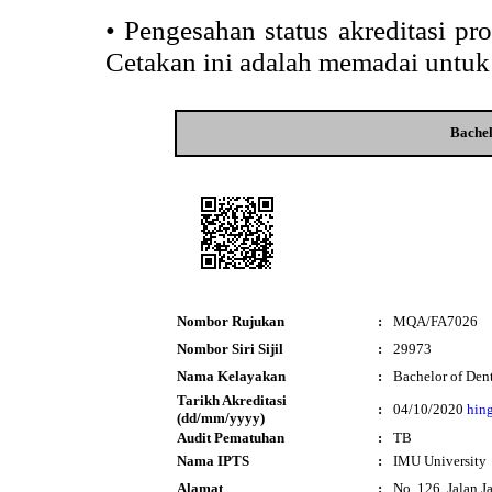
•
Pengesahan status akreditasi p
Cetakan ini adalah memadai untuk
Bachel
Nombor Rujukan
:
MQA/FA7026
Nombor Siri Sijil
:
29973
Nama Kelayakan
:
Bachelor of Den
Tarikh Akreditasi
:
04/10/2020
hin
(dd/mm/yyyy)
Audit Pematuhan
:
TB
Nama IPTS
:
IMU University
Alamat
:
No. 126, Jalan Ja