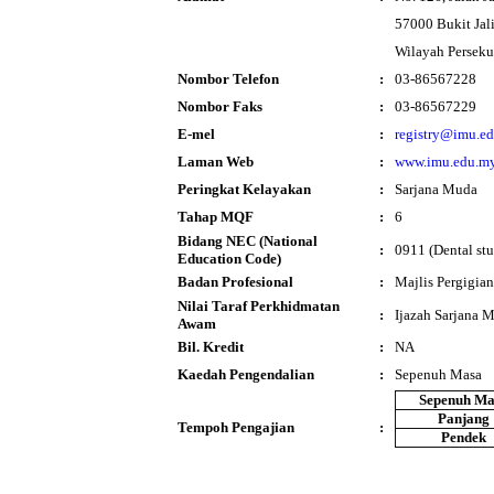
57000 Bukit Jali
Wilayah Persek
Nombor Telefon
:
03-86567228
Nombor Faks
:
03-86567229
E-mel
:
registry@imu.e
Laman Web
:
www.imu.edu.m
Peringkat Kelayakan
:
Sarjana Muda
Tahap MQF
:
6
Bidang NEC (National
:
0911 (Dental stu
Education Code)
Badan Profesional
:
Majlis Pergigia
Nilai Taraf Perkhidmatan
:
Ijazah Sarjana 
Awam
Bil. Kredit
:
NA
Kaedah Pengendalian
:
Sepenuh Masa
Sepenuh Ma
Panjang
Tempoh Pengajian
:
Pendek