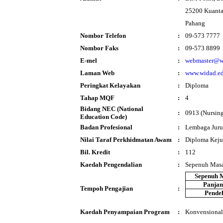
25200 Kuant
Pahang
Nombor Telefon
:
09-573 7777
Nombor Faks
:
09-573 8899
E-mel
:
webmaster@w
Laman Web
:
www.widad.e
Peringkat Kelayakan
:
Diploma
Tahap MQF
:
4
Bidang NEC (National
:
0913 (Nursing
Education Code)
Badan Profesional
:
Lembaga Juru
Nilai Taraf Perkhidmatan Awam
:
Diploma Keju
Bil. Kredit
:
112
Kaedah Pengendalian
:
Sepenuh Mas
Sepenuh 
Panja
Tempoh Pengajian
:
Pende
Kaedah Penyampaian Program
:
Konvensional