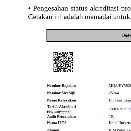
•
Pengesahan status akreditasi p
Cetakan ini adalah memadai untuk
Dipl
Nombor Rujukan
:
MQA/FA720
Nombor Siri Sijil
:
25244
Nama Kelayakan
:
Diploma Keju
Tarikh Akreditasi
:
18/03/2020
h
(dd/mm/yyyy)
Audit Pematuhan
:
TB
Nama IPTS
:
Kolej Univers
Alamat
:
BIM Point, B